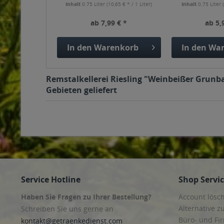
Inhalt
0.75 Liter
(10,65 € * / 1 Liter)
Inhalt
0.75 Liter
ab 7,99 € *
ab 5,
In den
Warenkorb
In den
War
Remstalkellerei Riesling "Weinbeißer Grunba
Gebieten geliefert
Service Hotline
Shop Servi
Haben Sie Fragen zu Ihrer Bestellung?
Account lösc
Alternative z
Schreiben Sie uns gerne an
Büro- und F
kontakt@getraenkedienst.com