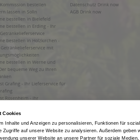
 Kommission bestellen
Datenschutz Drink now
ern lassen in Solln
AGB Drink now
ne bestellen in Bielefeld
ne bestellen in Erding - Ihr
Getränkelieferservice
ne bestellen in Holzkirchen -
Getränkelieferservice mit
lungsmöglichkeiten
ine bestellen in Werne und
Der bequeme Weg zu Ihren
ränken
t Grafing - Ihr Lieferservice für
rafing
st Rosenheim - Ihr
r Getränkeservice in Rosenheim
ng
t Cookies
rung in Starnberg
 Inhalte und Anzeigen zu personalisieren, Funktionen für sozia
e Zugriffe auf unsere Website zu analysieren. Außerdem geben w
 für Getränke
rwendung unserer Website an unsere Partner für soziale Medien