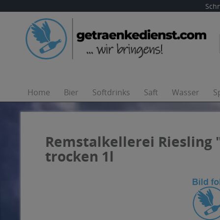
Schn
Home
Bier
Softdrinks
Saft
Wasser
S
Remstalkellerei Rieslin
trocken 1l