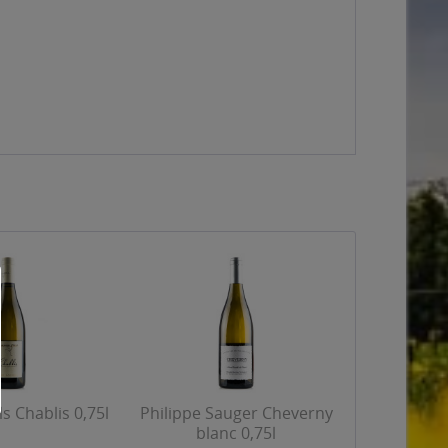
ls Chablis 0,75l
Philippe Sauger Cheverny
blanc 0,75l