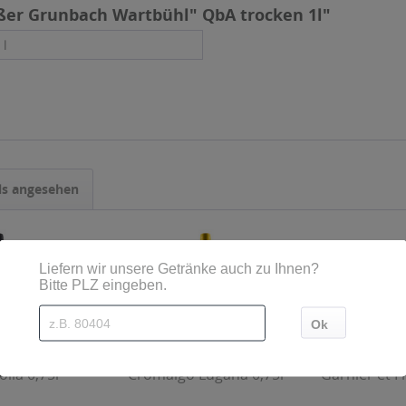
ißer Grunbach Wartbühl" QbA trocken 1l"
 l
ls angesehen
olia 0,75l
Cromalgo Lugana 0,75l
Garnier et Fi