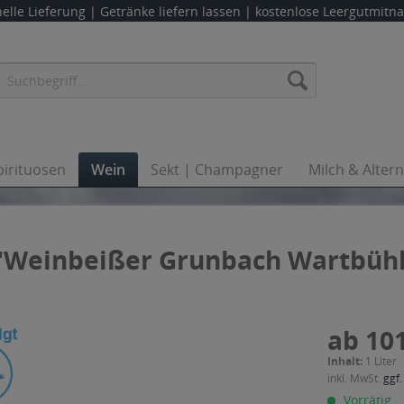
elle Lieferung |
Getränke liefern lassen
| kostenlose Leergutmit
pirituosen
Wein
Sekt | Champagner
Milch & Alter
g "Weinbeißer Grunbach Wartbüh
ab 101
Inhalt:
1 Liter
inkl. MwSt.
ggf.
Vorrätig