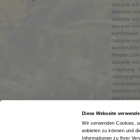
Getränke auf
Getränke lief
Getränke onli
Getränke onli
komfortabler 
Getränke onli
Komfortabler 
flexiblen Zah
Getränke onl
Umgebung - 
Lieblingsget
Getränkediens
Getränke in G
Getränkedien
zuverlässige
und Umgebu
Diese Webseite verwende
Getränkeliefe
Wir verwenden Cookies, um
Liefergebiet
anbieten zu können und di
Lieferservice
Informationen zu Ihrer Ve