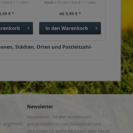
r
(18,65 € * / 1 Liter)
Inhalt
0.75 Liter
(13,32 € * / 1 Liter)
3,99 € *
ab 9,99 € *
renkorb
In den
Warenkorb
onen, Städten, Orten und Postleitzahl-
Newsletter
Abonnieren Sie den kostenlosen
n allgemein
getraenkedienst.com-Newsletter und
verpassen Sie keine Neuigkeit oder Aktion.