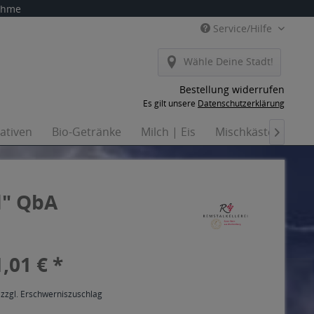
nahme
Service/Hilfe
Wähle Deine Stadt!
Bestellung widerrufen
Es gilt unsere
Datenschutzerklärung
nativen
Bio-Getränke
Milch | Eis
Mischkästen
Ha

l" QbA
,01 € *
 zzgl. Erschwerniszuschlag