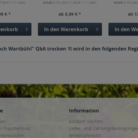
(7,99 € * / 1 Liter)
Inhalt
0.75 Liter
(11,99 € * / 1 Liter)
Inhalt
0.75 Lite
99 € *
ab 8,99 € *
ab 1
enkorb
In den
Warenkorb
In den
Wa
ch Wartbühl" QbA trocken 1l wird in den folgenden Regi
ce
Information
hen
Account löschen
ur Flaschenpost
Liefer- und Zahlungsbedingunge
irmenkunden
Widerrufsrecht