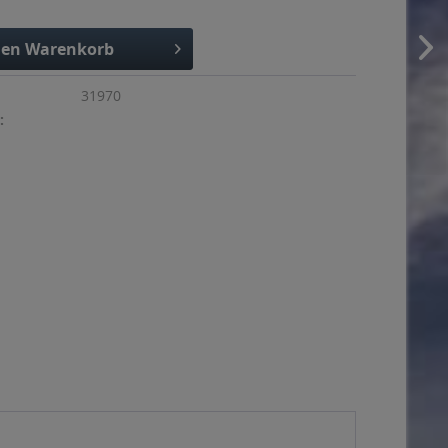
den
Warenkorb
31970
: