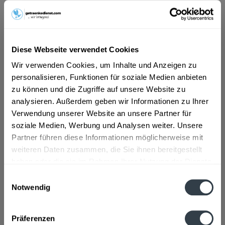
ab 101,01 € *
Diese Webseite verwendet Cookies
Inhalt:
0.75 Liter (134,68 € * / 1 Liter)
inkl. MwSt.
ggf. zzgl. Erschwerniszuschlag
Wir verwenden Cookies, um Inhalte und Anzeigen zu
Vorrätig
personalisieren, Funktionen für soziale Medien anbieten
zu können und die Zugriffe auf unsere Website zu
In den
Warenkorb
analysieren. Außerdem geben wir Informationen zu Ihrer
Verwendung unserer Website an unsere Partner für
Artikel-Nr.:
31979
soziale Medien, Werbung und Analysen weiter. Unsere
Verfügbar in:
Partner führen diese Informationen möglicherweise mit
weiteren Daten zusammen, die Sie ihnen bereitgestellt
Beschreibung
haben oder die sie im Rahmen Ihrer Nutzung der Dienste
gesammelt haben.
mehr
Einwilligungsauswahl
Notwendig
Datenschutzbestimmungen
Zutaten und Allergene
Enthält SULFITE
mehr
Präferenzen