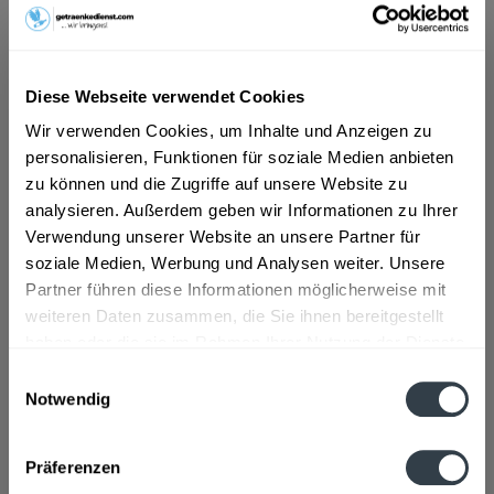
ab 5,39 € *
Diese Webseite verwendet Cookies
Inhalt:
0.75 Liter (7,19 € * / 1 Liter)
inkl. MwSt.
ggf. zzgl. Erschwerniszuschlag
Wir verwenden Cookies, um Inhalte und Anzeigen zu
Vorrätig
personalisieren, Funktionen für soziale Medien anbieten
zu können und die Zugriffe auf unsere Website zu
analysieren. Außerdem geben wir Informationen zu Ihrer
In den
Warenkorb
Verwendung unserer Website an unsere Partner für
soziale Medien, Werbung und Analysen weiter. Unsere
Artikel-Nr.:
32503
Partner führen diese Informationen möglicherweise mit
Verfügbar in:
weiteren Daten zusammen, die Sie ihnen bereitgestellt
haben oder die sie im Rahmen Ihrer Nutzung der Dienste
Beschreibung
gesammelt haben.
Einwilligungsauswahl
mehr
Notwendig
Datenschutzbestimmungen
Zutaten und Allergene
Präferenzen
Enthält SULFITE
mehr