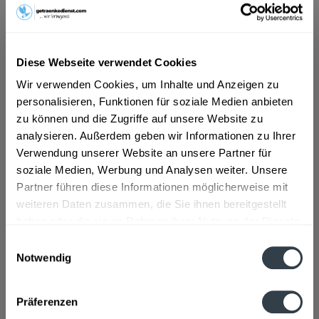
ab 101,01 € *
Diese Webseite verwendet Cookies
Inhalt:
0.75 Liter (134,68 € * / 1 Liter)
inkl. MwSt.
ggf. zzgl. Erschwerniszuschlag
Wir verwenden Cookies, um Inhalte und Anzeigen zu
Vorrätig
personalisieren, Funktionen für soziale Medien anbieten
zu können und die Zugriffe auf unsere Website zu
analysieren. Außerdem geben wir Informationen zu Ihrer
In den
Warenkorb
Verwendung unserer Website an unsere Partner für
soziale Medien, Werbung und Analysen weiter. Unsere
Artikel-Nr.:
32510
Partner führen diese Informationen möglicherweise mit
Verfügbar in:
weiteren Daten zusammen, die Sie ihnen bereitgestellt
haben oder die sie im Rahmen Ihrer Nutzung der Dienste
Beschreibung
gesammelt haben.
Einwilligungsauswahl
mehr
Notwendig
Datenschutzbestimmungen
Zutaten und Allergene
Präferenzen
Enthält SULFITE
mehr