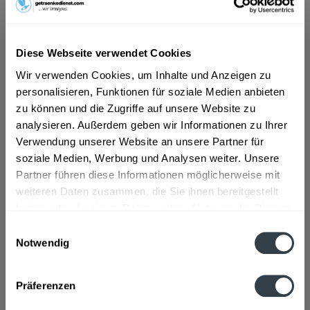
ab 4,99 € *
Diese Webseite verwendet Cookies
Inhalt:
0.75 Liter (6,65 € * / 1 Liter)
inkl. MwSt.
ggf. zzgl. Erschwerniszuschlag
Wir verwenden Cookies, um Inhalte und Anzeigen zu
Vorrätig
personalisieren, Funktionen für soziale Medien anbieten
zu können und die Zugriffe auf unsere Website zu
In den
Warenkorb
analysieren. Außerdem geben wir Informationen zu Ihrer
Verwendung unserer Website an unsere Partner für
Artikel-Nr.:
32916
soziale Medien, Werbung und Analysen weiter. Unsere
Verfügbar in:
Partner führen diese Informationen möglicherweise mit
weiteren Daten zusammen, die Sie ihnen bereitgestellt
Beschreibung
haben oder die sie im Rahmen Ihrer Nutzung der Dienste
gesammelt haben.
mehr
Einwilligungsauswahl
Notwendig
Datenschutzbestimmungen
Zutaten und Allergene
Enthält SULFITE
mehr
Präferenzen