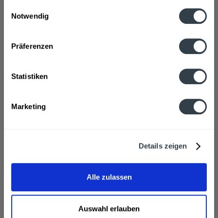
gesammelt haben.
Einwilligungsauswahl
Notwendig
Datenschutzbestimmungen
Präferenzen
Bergquell Lausitzer Hefeweizen 30l
Statistiken
Marketing
Inhalt
30 Liter
(2,27 € * / 1 Liter)
MEHRWEG
ab 68,19 € *
+30,00 € Pfand
Details zeigen
In den
Warenkorb
Alle zulassen
Auswahl erlauben