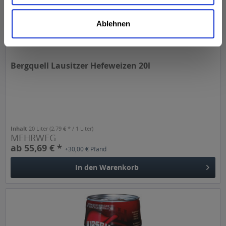
Ablehnen
Bergquell Lausitzer Hefeweizen 20l
Inhalt
20 Liter
(2,79 € * / 1 Liter)
MEHRWEG
ab 55,69 € *
+30,00 € Pfand
In den
Warenkorb