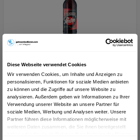
Bergquell Lausitzer Erdbeer Porter 6 x 0,33l
Diese Webseite verwendet Cookies
Wir verwenden Cookies, um Inhalte und Anzeigen zu
Inhalt
1.98 Liter
(51,02 € * / 1 Liter)
personalisieren, Funktionen für soziale Medien anbieten
MEHRWEG
zu können und die Zugriffe auf unsere Website zu
ab 101,01 € *
+0,48 € Pfand
analysieren. Außerdem geben wir Informationen zu Ihrer
In den
Warenkorb
Verwendung unserer Website an unsere Partner für
soziale Medien, Werbung und Analysen weiter. Unsere
Partner führen diese Informationen möglicherweise mit
weiteren Daten zusammen, die Sie ihnen bereitgestellt
haben oder die sie im Rahmen Ihrer Nutzung der Dienste