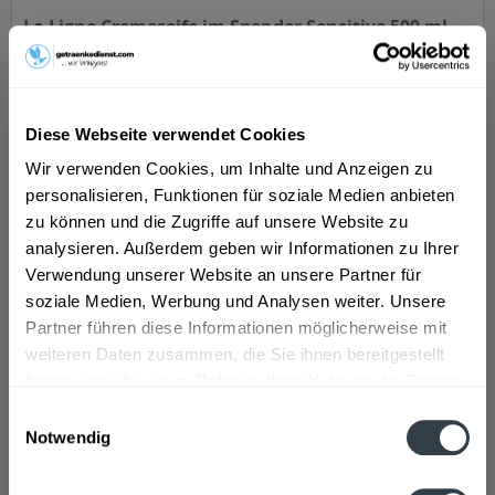
La Ligne Cremeseife im Spender Sensitive 500 ml...
Diese Webseite verwendet Cookies
Inhalt
0.5 Liter
(1,98 € * / 1 Liter)
Wir verwenden Cookies, um Inhalte und Anzeigen zu
personalisieren, Funktionen für soziale Medien anbieten
ab 0,99 € *
zu können und die Zugriffe auf unsere Website zu
In den
Warenkorb
analysieren. Außerdem geben wir Informationen zu Ihrer
Verwendung unserer Website an unsere Partner für
soziale Medien, Werbung und Analysen weiter. Unsere
Partner führen diese Informationen möglicherweise mit
weiteren Daten zusammen, die Sie ihnen bereitgestellt
haben oder die sie im Rahmen Ihrer Nutzung der Dienste
gesammelt haben.
Einwilligungsauswahl
Notwendig
Datenschutzbestimmungen