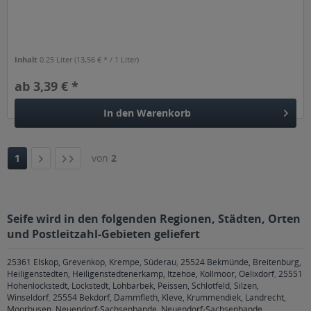
Inhalt
0.25 Liter
(13,56 € * / 1 Liter)
ab 3,39 € *
In den
Warenkorb
1
von
2
Seife wird in den folgenden Regionen, Städten, Orten
und Postleitzahl-Gebieten geliefert
25361 Elskop, Grevenkop, Krempe, Süderau
,
25524 Bekmünde, Breitenburg,
Heiligenstedten, Heiligenstedtenerkamp, Itzehoe, Kollmoor, Oelixdorf
,
25551
Hohenlockstedt, Lockstedt, Lohbarbek, Peissen, Schlotfeld, Silzen,
Winseldorf
,
25554 Bekdorf, Dammfleth, Kleve, Krummendiek, Landrecht,
Moorhusen, Neuendorf-Sachsenbande, Neuendorf-Sachsenbande