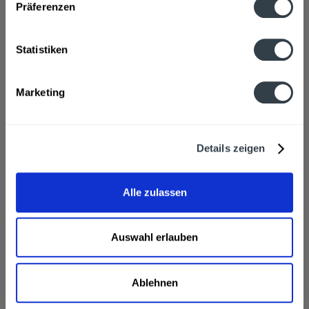
Präferenzen
La Ligne Cremeseife im Spender Milch & Honig...
Statistiken
Marketing
Inhalt
0.5 Liter
(1,98 € * / 1 Liter)
ab 0,99 € *
In den
Warenkorb
Details zeigen
Alle zulassen
Auswahl erlauben
Ablehnen