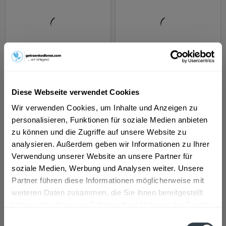
Ouzo 12 - 1l
Yeni Raki 0,7l
Inhalt
1 Liter
Inhalt
0.7 Liter
(22,84 € * / 1 Liter)
Diese Webseite verwendet Cookies
Wir verwenden Cookies, um Inhalte und Anzeigen zu
ab 17,69 € *
ab 15,99 € *
personalisieren, Funktionen für soziale Medien anbieten
In den
In den
zu können und die Zugriffe auf unsere Website zu
analysieren. Außerdem geben wir Informationen zu Ihrer
Verwendung unserer Website an unsere Partner für
soziale Medien, Werbung und Analysen weiter. Unsere
Partner führen diese Informationen möglicherweise mit
weiteren Daten zusammen, die Sie ihnen bereitgestellt
haben oder die sie im Rahmen Ihrer Nutzung der Dienste
gesammelt haben.
Einwilligungsauswahl