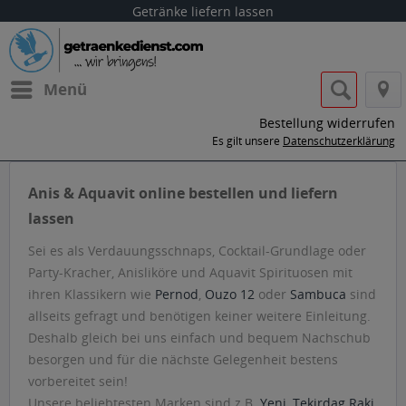
Getränke liefern lassen
Menü
Bestellung widerrufen
Es gilt unsere
Datenschutzerklärung
Anis & Aquavit online bestellen und liefern
lassen
Sei es als Verdauungsschnaps, Cocktail-Grundlage oder
Party-Kracher, Anisliköre und Aquavit Spirituosen mit
ihren Klassikern wie
Pernod
,
Ouzo 12
oder
Sambuca
sind
allseits gefragt und benötigen keiner weitere Einleitung.
Deshalb gleich bei uns einfach und bequem Nachschub
besorgen und für die nächste Gelegenheit bestens
vorbereitet sein!
Unsere beliebtesten Marken sind z.B.
Yeni
,
Tekirdag Raki
,