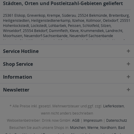
Städten, Orten und Postleitzahl-Gebieten geliefert
25361 Elskop, Grevenkop, Krempe, Süderau
,
25524 Bekmünde, Breitenburg,
Heiligenstedten, Heiligenstedtenerkamp, Itzehoe, Kollmoor, Oelixdorf
,
25551
Hohenlockstedt, Lockstedt, Lohbarbek, Peissen, Schlotfeld, Silzen,
Winseldorf
,
25554 Bekdorf, Dammfleth, Kleve, Krummendiek, Landrecht,
Moorhusen, Neuendorf-Sachsenbande, Neuendorf-Sachsenbande
Neuendorf bei Wilster, Neuendorf-Sachsenbande Sachsenbande, Nortorf,
Stördorf, Wilster
,
25560 Aasbüttel, Agethorst, Bokhorst, Hadenfeld,
Service Hotline
Kaisborstel, Oldenborstel, Pöschendorf, Puls, Schenefeld, Siezbüttel,
Warringholz
,
25566 Lägerdorf, Rethwisch
,
25578 Dägeling, Neuenbrook
,
25582 Drage, Hohenaspe, Kaaks, Looft
,
25594 Nutteln, Vaale, Vaalermoor
,
Shop Service
25599 Wewelsfleth
,
25704 Bargenstedt, Elpersbüttel, Epenwöhrden, Meldorf,
Nindorf, Nordermeldorf, Wolmersdorf
,
25761 Büsum, Büsumer
Information
Deichhausen, Hedwigenkoog, Oesterdeichstrich, Warwerort,
Westerdeichstrich
,
25797 Wöhrden
,
26789 Leer (Ostfriesland)
,
26826
Weener
,
26831 Boen, Bunde, Bunderhee, Dollart, Wymeer
,
26844 Jemgum
,
Newsletter
26871 Papenburg
,
26871 Papenburg
,
26892 Dörpen, Heede, Kluse, Lehe,
Wippingen
,
26899 Rhede
,
26899 Rhede
,
26903 Surwold
,
26904 Börger
,
26906 Dersum
,
26907 Walchum
,
26909 Neubörger, Neulehe
,
29221, 29223,
* Alle Preise inkl. gesetzl. Mehrwertsteuer und ggf. zzgl.
Lieferkosten
,
29225, 29227, 29229 Celle
,
29308 Winsen (Aller)
,
29313 Hambühren
,
29323
Wietze
,
29336 Nienhagen
,
29339 Wathlingen
,
29352 Adelheidsdorf
,
29356
wenn nicht anders beschrieben
Bröckel
,
30823, 30826, 30827 Garbsen
,
30900 Wedemark
,
30916
Webseitenbetreiber: Drink now GmbH:
AGB
|
Impressum
|
Datenschutz
Isernhagen
,
30926 Seelze
,
30938 Burgwedel
,
31535 Neustadt am
Rübenberge
,
31592 Stolzenau, Stolzenau Anemolter-Schinna, Stolzenau
Besuchen Sie auch unsere Shops in:
München
,
Werne
,
Nordhorn
,
Bad
Anemolter-Schinna, Anemolter, Stolzenau Anemolter-Schinna, Schinna,