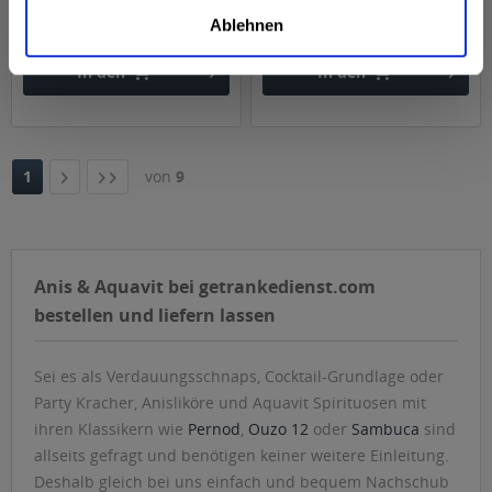
Ablehnen
ab 31,49 € *
ab 24,49 € *
In den
In den
1
von
9
Anis & Aquavit bei getrankedienst.com
bestellen und liefern lassen
Sei es als Verdauungsschnaps, Cocktail-Grundlage oder
Party Kracher, Anisliköre und Aquavit Spirituosen mit
ihren Klassikern wie
Pernod
,
Ouzo 12
oder
Sambuca
sind
allseits gefragt und benötigen keiner weitere Einleitung.
Deshalb gleich bei uns einfach und bequem Nachschub