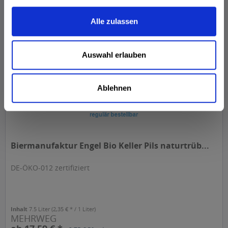
ab 10,79 € *
+3,75 € Pfand
In den
Warenkorb
Alle zulassen
Auswahl erlauben
Ablehnen
Biermanufaktur Engel Bio Keller Pils naturtrüb...
DE-ÖKO-012 zertifiziert
Inhalt
7.5 Liter
(2,35 € * / 1 Liter)
MEHRWEG