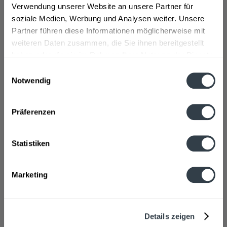
Verwendung unserer Website an unsere Partner für
soziale Medien, Werbung und Analysen weiter. Unsere
In den
Warenkorb
Partner führen diese Informationen möglicherweise mit
weiteren Daten zusammen, die Sie ihnen bereitgestellt
haben oder die sie im Rahmen Ihrer Nutzung der Dienste
gesammelt haben.
Einwilligungsauswahl
Notwendig
Datenschutzbestimmungen
Präferenzen
Statistiken
Biermanufaktur Engel Apfelschorle 15 x 0,5l
Marketing
Inhalt
7.5 Liter
(1,44 € * / 1 Liter)
MEHRWEG
Details zeigen