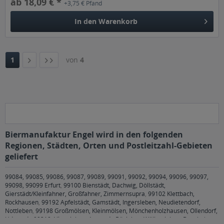
ab 18,09 € *
+3,75 € Pfand
In den
Warenkorb
1
von
4
Biermanufaktur Engel wird in den folgenden
Regionen, Städten, Orten und Postleitzahl-Gebieten
geliefert
99084, 99085, 99086, 99087, 99089, 99091, 99092, 99094, 99096, 99097,
99098, 99099 Erfurt
,
99100 Bienstädt, Dachwig, Döllstädt,
Gierstädt/Kleinfahner, Großfahner, Zimmernsupra
,
99102 Klettbach,
Rockhausen
,
99192 Apfelstädt, Gamstädt, Ingersleben, Neudietendorf,
Nottleben
,
99198 Großmölsen, Kleinmölsen, Mönchenholzhausen, Ollendorf,
Udestedt
,
99310 Alkersleben, Arnstadt, Bösleben-Wüllersleben, Dornheim,