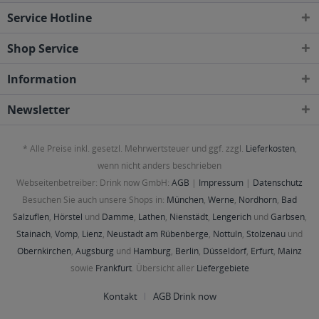
Osthausen-Wülfershausen, Wachsenburggemeinde, Wipfratal, Witzleben
,
Service Hotline
99334 Elleben, Elxleben, Ichtershausen, Kirchheim
,
99423, 99425, 99427
Weimar
,
99428 Bechstedtstraß, Daasdorf am Berge, Hopfgarten, Isseroda,
Niederzimmern, Nohra, Ottstedt am Berge, Utzberg
,
99441 Döbritschen,
Shop Service
Frankendorf, Großschwabhausen, Hammerstedt, Hohlstedt, Kiliansroda,
Kleinschwabhausen, Kromsdorf, Lehnstedt, Magdala, Mechelroda, Mellingen,
Information
Umpferstedt
,
99867 Gotha
,
99869 Ballstädt, Brüheim, Bufleben, Ebenheim,
Emleben, Eschenbergen, Friedrichswerth, Friemar, Goldbach, Grabsleben,
Günthersleben, Haina, Hochheim, Molschleben, Mühlberg, Pferdingsleben,
Newsletter
Remstädt, Schwabhaus
,
99885 Luisenthal, Ohrdruf, Wölfis
,
99887
Georgenthal, Gräfenhain, Herrenhof, Hohenkirchen, Petriroda
,
99947 Bad
Langensalza, Behringen, Bothenheilingen, Issersheilingen, Kirchheilingen,
* Alle Preise inkl. gesetzl. Mehrwertsteuer und ggf. zzgl.
Lieferkosten
,
Kleinwelsbach, Mülverstedt, Neunheilingen, Schönstedt, Sundhausen,
Tottleben, Weberstedt
wenn nicht anders beschrieben
Webseitenbetreiber: Drink now GmbH:
AGB
|
Impressum
|
Datenschutz
Besuchen Sie auch unsere Shops in:
München
,
Werne
,
Nordhorn
,
Bad
Salzuflen
,
Hörstel
und
Damme
,
Lathen
,
Nienstädt
,
Lengerich
und
Garbsen
,
Stainach
,
Vomp
,
Lienz
,
Neustadt am Rübenberge
,
Nottuln
,
Stolzenau
und
Obernkirchen
,
Augsburg
und
Hamburg
,
Berlin
,
Düsseldorf
,
Erfurt
,
Mainz
sowie
Frankfurt
. Übersicht aller
Liefergebiete
Kontakt
AGB Drink now