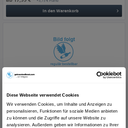
+3,75 € Pfand
In den
Warenkorb
Biermanufaktur Engel Aloisius urwürzig...
Diese Webseite verwendet Cookies
Wir verwenden Cookies, um Inhalte und Anzeigen zu
personalisieren, Funktionen für soziale Medien anbieten
Inhalt
3 Liter
(10,00 € * / 1 Liter)
zu können und die Zugriffe auf unsere Website zu
analysieren. Außerdem geben wir Informationen zu Ihrer
ab 29,99 € *