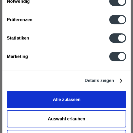
Notwendig
Datenschutzbestimmungen
Präferenzen
Statistiken
Calgon 2 in 1 Express Wasserenthärter Pulver
Marketing
Details zeigen
Inhalt
2.5 Kilogramm
(8,44 € * / 1 Kilogramm)
ab 21,09 € *
Alle zulassen
In den
Warenkorb
Auswahl erlauben