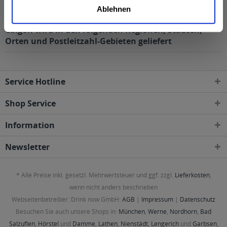
Ablehnen
Calgon wird in den folgenden Regionen, Städten,
Orten und Postleitzahl-Gebieten geliefert
Service Hotline
Shop Service
Information
Newsletter
* Alle Preise inkl. gesetzl. Mehrwertsteuer und ggf. zzgl.
Lieferkosten
,
wenn nicht anders beschrieben
Webseitenbetreiber: Drink now GmbH:
AGB
|
Impressum
|
Datenschutz
Besuchen Sie auch unsere Shops in:
München
,
Werne
,
Nordhorn
,
Bad
Salzuflen
,
Hörstel
und
Damme
,
Lathen
,
Nienstädt
,
Lengerich
und
Garbsen
,