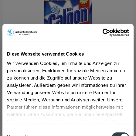
Calgon 2 in 1 Tabs fest
Diese Webseite verwendet Cookies
Wir verwenden Cookies, um Inhalte und Anzeigen zu
personalisieren, Funktionen für soziale Medien anbieten
zu können und die Zugriffe auf unsere Website zu
analysieren. Außerdem geben wir Informationen zu Ihrer
Inhalt
75 Liter
(0,29 € * / 1 Liter)
Verwendung unserer Website an unsere Partner für
ab 21,49 € *
soziale Medien, Werbung und Analysen weiter. Unsere
Partner führen diese Informationen möglicherweise mit
In den
Warenkorb
weiteren Daten zusammen, die Sie ihnen bereitgestellt
haben oder die sie im Rahmen Ihrer Nutzung der Dienste
gesammelt haben.
Einwilligungsauswahl