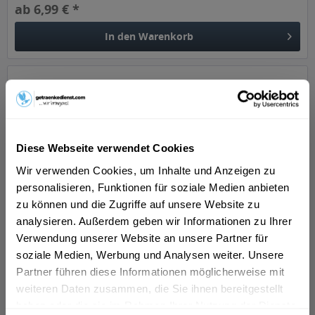
ab 6,99 € *
In den
Warenkorb
Diese Webseite verwendet Cookies
Wir verwenden Cookies, um Inhalte und Anzeigen zu
personalisieren, Funktionen für soziale Medien anbieten
zu können und die Zugriffe auf unsere Website zu
Ficken Jostabeeren Likör Pack 20 x 0,02l
analysieren. Außerdem geben wir Informationen zu Ihrer
Verwendung unserer Website an unsere Partner für
"Was ist eigentlich ficken? ... und wie kommt man drauf, ein
alkoholisches Getränk so zu nennen? Eine echte
soziale Medien, Werbung und Analysen weiter. Unsere
Schnapsidee, so könnte man es nennen! Doch der Ansatz,
Partner führen diese Informationen möglicherweise mit
um einen Schnaps ein Comedy-Format zu basteln, mit
weiteren Daten zusammen, die Sie ihnen bereitgestellt
einem provokanten Namen...
Inhalt
0.4 Liter
(3,65 € * / 1 Liter)
haben oder die sie im Rahmen Ihrer Nutzung der Dienste