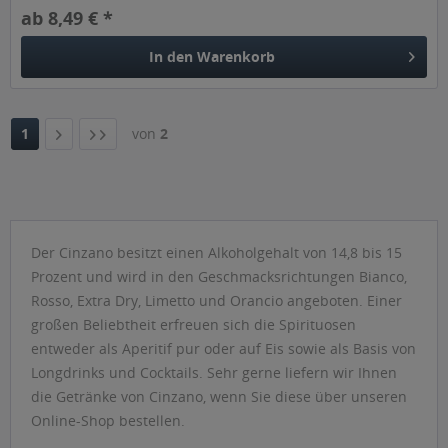
ab 8,49 € *
In den
Warenkorb
1
von
2
Der Cinzano besitzt einen Alkoholgehalt von 14,8 bis 15
Prozent und wird in den Geschmacksrichtungen Bianco,
Rosso, Extra Dry, Limetto und Orancio angeboten. Einer
großen Beliebtheit erfreuen sich die Spirituosen
entweder als Aperitif pur oder auf Eis sowie als Basis von
Longdrinks und Cocktails. Sehr gerne liefern wir Ihnen
die Getränke von Cinzano, wenn Sie diese über unseren
Online-Shop bestellen.