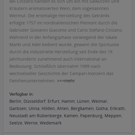
Bei Cinzano handelt es sich um ein mit Gewürzen und
Kräutern aromatisierten Wein, dem sogenannten
Wermut. Die erstmalige Herstellung des Getränks
erfolgte 1757 im norditalienischen Piemont durch die
Gebrüder Giovanni Giacomo und Carlo Stefano Cinzano.
Während in der Anfangsphase vorwiegend der lokale
Markt und Adel bedient wurde, gewann die Spirituose
durch die industrielle Herstellung seit Ende des 19.
Jahrhunderts zunehmend auch international an
Bedeutung. Schließlich übernahm 1999 nach
wechselvoller Geschichte der Campari-Konzern das
Familienunternehmen.
>>>mehr
Verfügbar in:
Berlin
,
Düsseldorf
,
Erfurt
,
Hamm
,
Lünen
,
Weimar
,
Garbsen
,
Unna
,
Hilden
,
Ahlen
,
Bergkamen
,
Gotha
,
Erkrath
,
Neustadt am Rübenberge
,
Kamen
,
Papenburg
,
Meppen
,
Seelze
,
Werne
,
Wedemark