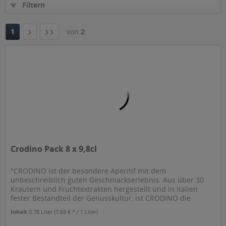
Filtern
1
von
2
Crodino Pack 8 x 9,8cl
"CRODINO ist der besondere Aperitif mit dem
unbeschreiblich guten Geschmackserlebnis. Aus über 30
Kräutern und Fruchtextrakten hergestellt und in Italien
fester Bestandteil der Genusskultur, ist CRODINO die
stilvolle Alternative zu allen...
Inhalt
0.78 Liter
(7,68 € * / 1 Liter)