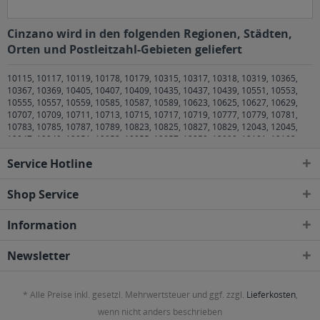
Cinzano wird in den folgenden Regionen, Städten,
Orten und Postleitzahl-Gebieten geliefert
10115, 10117, 10119, 10178, 10179, 10315, 10317, 10318, 10319, 10365,
10367, 10369, 10405, 10407, 10409, 10435, 10437, 10439, 10551, 10553,
10555, 10557, 10559, 10585, 10587, 10589, 10623, 10625, 10627, 10629,
10707, 10709, 10711, 10713, 10715, 10717, 10719, 10777, 10779, 10781,
10783, 10785, 10787, 10789, 10823, 10825, 10827, 10829, 12043, 12045,
12047, 12049, 12051, 12053, 12055, 12057, 12059, 12099, 12101, 12103,
12105, 12107, 12109, 12157, 12159, 12161, 12163, 12165, 12167, 12169,
Service Hotline
12203, 12205, 12207, 12209, 12247, 12249, 12277, 12279, 12305, 12307,
12309, 12347, 12349, 12351, 12353, 12355, 12357, 12359, 12435, 12437,
12439, 12459, 12487, 12489, 12524, 12526, 12527, 12555, 12557, 12559,
Shop Service
12587, 12589, 12619, 12621, 12623, 12627, 12629, 12679, 12681, 12683,
12685, 12687, 12689, 13053, 13055, 13086, 13088, 13089, 13129, 13156,
Information
13158, 13187, 13189, 13347, 13349, 13351, 13353, 13355, 13357, 13359,
13403, 13405, 13407, 13409, 13435, 13437, 13439, 13465, 13467, 13469,
13503, 13505, 13507, 13509, 13581, 13583, 1 Berlin
,
10243, 10245, 10247,
Newsletter
10249 Berlin Friedrichshain
,
10961, 10963, 10965, 10967, 10969, 10997,
10999 Berlin Kreuzberg
,
26871 Papenburg
,
26892 Dörpen, Heede, Kluse,
Lehe, Wippingen
,
26899 Rhede
,
26903 Surwold
,
26904 Börger
,
26906
* Alle Preise inkl. gesetzl. Mehrwertsteuer und ggf. zzgl.
Lieferkosten
,
Dersum
,
26907 Walchum
,
26909 Neubörger, Neulehe
,
30823, 30826, 30827
Garbsen
,
30900 Wedemark
,
30916 Isernhagen
,
30926 Seelze
,
30938
wenn nicht anders beschrieben