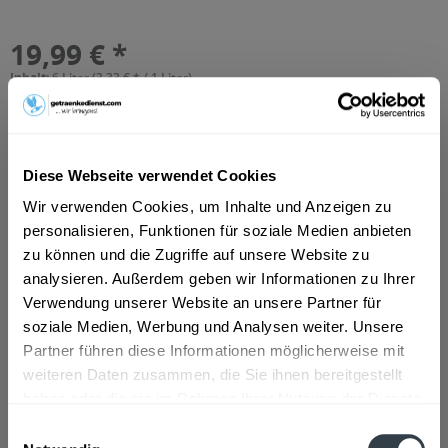
19,99 € *
Inhalt:
6 Liter (3,33 € * / 1 Liter)
inkl. MwSt.
zzgl. Lieferkosten
Vorrätig
MEHRWEG
+2,40 € Pfand
Diese Webseite verwendet Cookies
Wir verwenden Cookies, um Inhalte und Anzeigen zu
In den
Warenkorb
personalisieren, Funktionen für soziale Medien anbieten
Hinzugefügt
zu können und die Zugriffe auf unsere Website zu
analysieren. Außerdem geben wir Informationen zu Ihrer
Artikel-Nr.:
11602
Verwendung unserer Website an unsere Partner für
soziale Medien, Werbung und Analysen weiter. Unsere
Beschreibung
Partner führen diese Informationen möglicherweise mit
Fruchtgehalt: mindestens 40 %
mehr
weiteren Daten zusammen, die Sie ihnen bereitgestellt
haben oder die sie im Rahmen Ihrer Nutzung der Dienste
Zutaten und Allergene
gesammelt haben.
Einwilligungsauswahl
Wasser, Kirschmark, Zucker
mehr