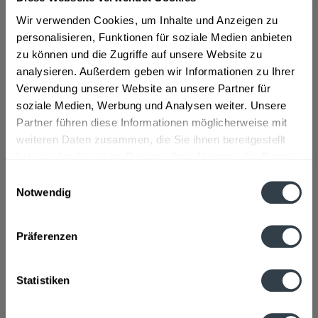
Wir verwenden Cookies, um Inhalte und Anzeigen zu
ab 3,29 € *
personalisieren, Funktionen für soziale Medien anbieten
zu können und die Zugriffe auf unsere Website zu
Inhalt:
12 Liter (0,27 € * / 1 Liter)
inkl. MwSt.
ggf. zzgl. Erschwerniszuschlag
analysieren. Außerdem geben wir Informationen zu Ihrer
Vorrätig
Verwendung unserer Website an unsere Partner für
soziale Medien, Werbung und Analysen weiter. Unsere
In den
Warenkorb
Partner führen diese Informationen möglicherweise mit
weiteren Daten zusammen, die Sie ihnen bereitgestellt
haben oder die sie im Rahmen Ihrer Nutzung der Dienste
Artikel-Nr.:
14315
gesammelt haben.
Verfügbar in:
Einwilligungsauswahl
Notwendig
Datenschutzbestimmungen
Beschreibung
mehr
Präferenzen
Hersteller
Statistiken
Henkel AG & Co. KGaA, Henkelstraße 67, 40589 Düsseldorf
mehr