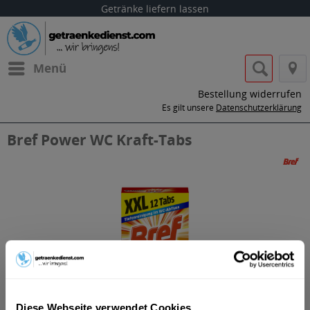
Getränke liefern lassen
Menü
Bestellung widerrufen
Es gilt unsere
Datenschutzerklärung
Bref Power WC Kraft-Tabs
Diese Webseite verwendet Cookies