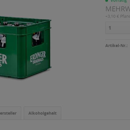
Vorrätig
MEHR
+3,10 € Pfan
Artikel-Nr.:
ersteller
Alkoholgehalt