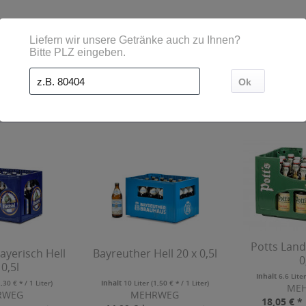
Kunden haben sich ebenfalls angesehen
Potts Land
yerisch Hell
Bayreuther Hell 20 x 0,5l
0
 0,5l
Inhalt
6.6 Lite
1,30 € * / 1 Liter)
Inhalt
10 Liter
(1,50 € * / 1 Liter)
ME
RWEG
MEHRWEG
18,05 € *