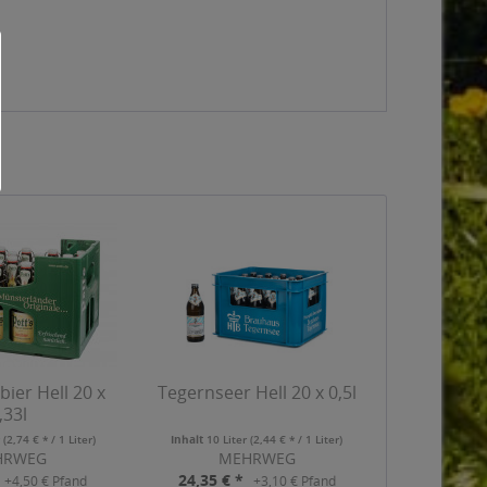
bier Hell 20 x
Tegernseer Hell 20 x 0,5l
,33l
r
(2,74 € * / 1 Liter)
Inhalt
10 Liter
(2,44 € * / 1 Liter)
HRWEG
MEHRWEG
24,35 € *
+4,50 € Pfand
+3,10 € Pfand