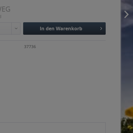
WEG
d
In den
Warenkorb
Hinzugefügt
37736