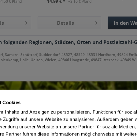
14,99 € *
+4,50 € Pfand
+3,10 € Pfand
ls
Details
In den
Wa
Hinzu
en folgenden Regionen, Städten, Orten und Postleitzahl-G
, Samern, Schüttorf, Suddendorf, 48527, 48529, 48531 Nordhorn, 49824 Emlic
lenkamp, Halle, Uelsen, Wielen, 49846 Hoogstede, 49847 Itterbeck, 49849 W
t Cookies
ce
Getränkelieferant
 Inhalte und Anzeigen zu personalisieren, Funktionen für sozia
irmenkunden
AGB des Lieferanten
e Zugriffe auf unsere Website zu analysieren. Außerdem geben w
m Jugendschutz
Datenschutz des Lieferanten
rwendung unserer Website an unsere Partner für soziale Medien
Zahlungsbedingungen
Kontaktdaten des Lieferanten
re Partner führen diese Informationen möglicherweise mit weite