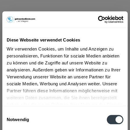
7,19 € *
Inhalt:
8.4 Liter (0,86 € * / 1 Liter)
inkl. MwSt.
zzgl. Lieferkosten
Vorrätig
Diese Webseite verwendet Cookies
MEHRWEG
Wir verwenden Cookies, um Inhalte und Anzeigen zu
+3,30 € Pfand
personalisieren, Funktionen für soziale Medien anbieten
In den
Warenkorb
zu können und die Zugriffe auf unsere Website zu
analysieren. Außerdem geben wir Informationen zu Ihrer
Hinzugefügt
Verwendung unserer Website an unsere Partner für
Artikel-Nr.:
22443
soziale Medien, Werbung und Analysen weiter. Unsere
Partner führen diese Informationen möglicherweise mit
Beschreibung
weiteren Daten zusammen, die Sie ihnen bereitgestellt
mehr
haben oder die sie im Rahmen Ihrer Nutzung der Dienste
gesammelt haben.
Einwilligungsauswahl
Zutaten und Allergene
Notwendig
Datenschutzbestimmungen
Natürliches Mineralwasser, Kohlensäure, Säuerungsmittel