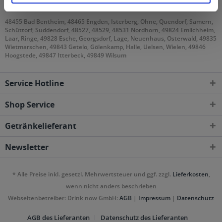
Gebieten geliefert
48455 Bad Bentheim, 48465 Engden, Isterberg, Ohne, Quendorf, Samern,
Schüttorf, Suddendorf, 48527, 48529, 48531 Nordhorn, 49824 Emlichheim,
Laar, Ringe, 49828 Esche, Georgsdorf, Lage, Neuenhaus, Osterwald, 49835
Wietmarschen, 49843 Getelo, Gölenkamp, Halle, Uelsen, Wielen, 49846
Hoogstede, 49847 Itterbeck, 49849 Wilsum
Service Hotline
Shop Service
Getränkelieferant
Newsletter
* Alle Preise inkl. gesetzl. Mehrwertsteuer und ggf. zzgl.
Lieferkosten
,
wenn nicht anders beschrieben
Webseitenbetreiber: Drink now GmbH:
AGB
|
Impressum
|
Datenschutz
AGB des Lieferanten
Datenschutz des Lieferanten