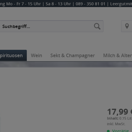
ung
Mo - Fr 7 - 15 Uhr | Sa 8 - 13 Uhr
| 089 - 350 81 01 | Leergutm
pirituosen
Wein
Sekt & Champagner
Milch & Alte
17,99 
Inhalt:
0.75 Lit
inkl. MwSt.
Vorrätig