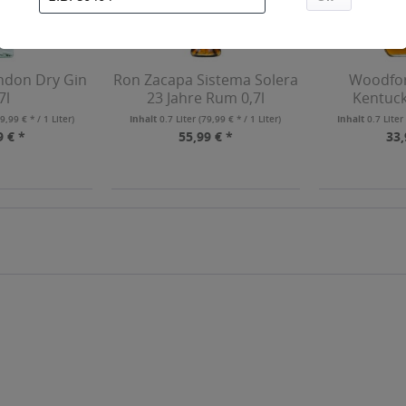
ndon Dry Gin
Ron Zacapa Sistema Solera
Woodfor
7l
23 Jahre Rum 0,7l
Kentuck
Bour
9,99 € * / 1 Liter)
Inhalt
0.7 Liter
(79,99 € * / 1 Liter)
Inhalt
0.7 Lite
9 € *
55,99 € *
33,