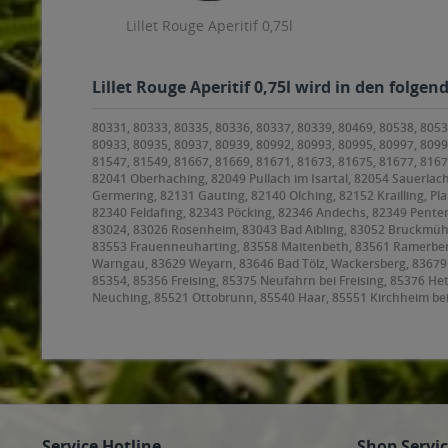
Lillet Rouge Aperitif 0,75l
Lillet Rouge Aperitif 0,75l wird in den folge
80331, 80333, 80335, 80336, 80337, 80339, 80469, 80538, 8053
80933, 80935, 80937, 80939, 80992, 80993, 80995, 80997, 8099
81547, 81549, 81667, 81669, 81671, 81673, 81675, 81677, 816
82041 Oberhaching, 82049 Pullach im Isartal, 82054 Sauerlach
Germering, 82131 Gauting, 82140 Olching, 82152 Krailling, Pl
82340 Feldafing, 82343 Pöcking, 82346 Andechs, 82349 Penten
83024, 83026 Rosenheim, 83043 Bad Aibling, 83052 Bruckmüh
83553 Frauenneuharting, 83558 Maitenbeth, 83561 Ramerberg,
Warngau, 83629 Weyarn, 83646 Bad Tölz, Wackersberg, 8367
85354, 85356 Freising, 85375 Neufahrn bei Freising, 85376 H
Neuching, 85521 Ottobrunn, 85540 Haar, 85551 Kirchheim be
85591 Vaterstetten, 85598 Baldham, 85599 Parsdorf, 85604 Z
Höhenkirchen-Siegertsbrunn, 85640 Putzbrunn, 85643 Steinhör
Hohenbrunn, 85664 Hohenlinden, 85665 Moosach, 85667 Oberp
Oberschleißheim, 85774 Unterföhring
Service Hotline
Shop Servi