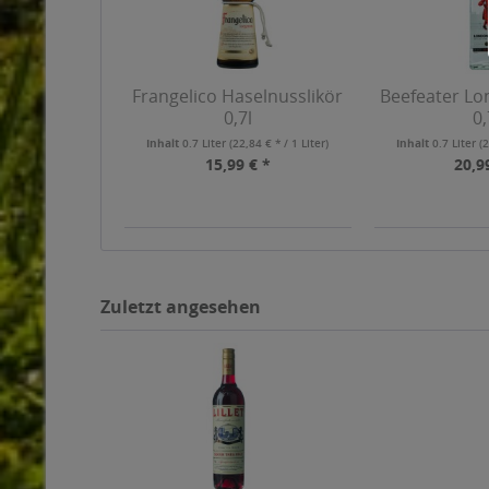
Frangelico Haselnusslikör
Beefeater Lo
0,7l
0,
Inhalt
0.7 Liter
(22,84 € * / 1 Liter)
Inhalt
0.7 Liter
(2
15,99 € *
20,9
Zuletzt angesehen