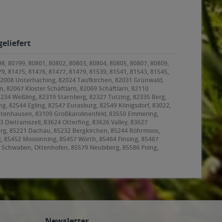
eliefert
98, 80799, 80801, 80802, 80803, 80804, 80805, 80807, 80809,
79, 81475, 81476, 81477, 81479, 81539, 81541, 81543, 81545,
 82008 Unterhaching, 82024 Taufkirchen, 82031 Grünwald,
, 82067 Kloster Schäftlarn, 82069 Schäftlarn, 82110
2234 Weßling, 82319 Starnberg, 82327 Tutzing, 82335 Berg,
g, 82544 Egling, 82547 Eurasburg, 82549 Königsdorf, 83022,
ntenhausen, 83109 Großkarolinenfeld, 83550 Emmering,
ietramszell, 83624 Otterfing, 83626 Valley, 83627
rg, 85221 Dachau, 85232 Bergkirchen, 85244 Röhrmoos,
g, 85452 Moosinning, 85457 Wörth, 85464 Finsing, 85467
 Schwaben, Ottenhofen, 85579 Neubiberg, 85586 Poing,
, 85625 Baiern, Glonn, 85630 Grasbrunn, 85635
ating, 85659 Forstern, 85661 Forstinning, 85662
8 Garching bei München, 85757 Karlsfeld, 85764
Newsletter