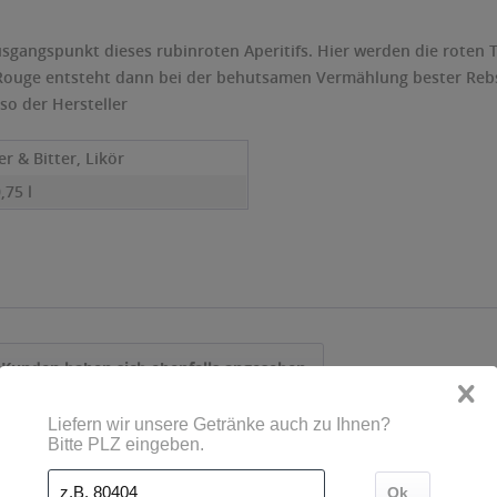
sgangspunkt dieses rubinroten Aperitifs. Hier werden die roten 
let Rouge entsteht dann bei der behutsamen Vermählung bester Re
so der Hersteller
r & Bitter, Likör
0,75 l
Kunden haben sich ebenfalls angesehen