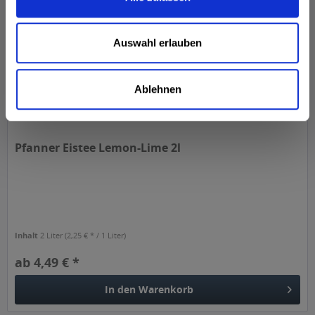
Auswahl erlauben
Ablehnen
Pfanner Eistee Lemon-Lime 2l
Inhalt
2 Liter
(2,25 € * / 1 Liter)
ab 4,49 € *
In den
Warenkorb