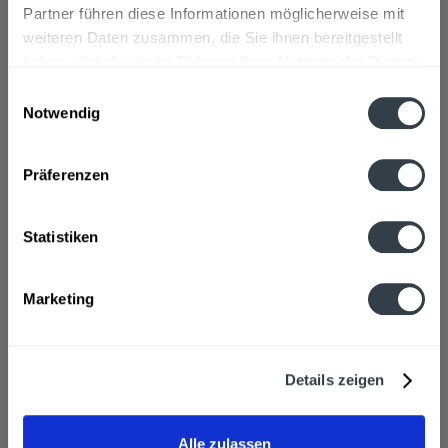
Partner führen diese Informationen möglicherweise mit
weiteren Daten zusammen, die Sie ihnen bereitgestellt
haben oder die sie im Rahmen Ihrer Nutzung der Dienste
gesammelt haben.
Einwilligungsauswahl
Notwendig
Datenschutzbestimmungen
Präferenzen
Pfanner Eistee Lemon-Lime 6 x 2l
Statistiken
Marketing
Inhalt
12 Liter
(0,90 € * / 1 Liter)
MEHRWEG
ab 10,74 € *
+2,40 € Pfand
Details zeigen
In den
Warenkorb
Alle zulassen