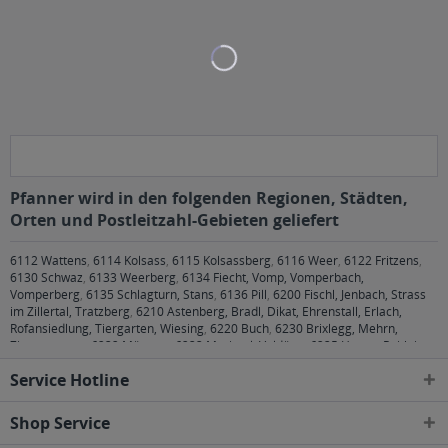
Pfanner wird in den folgenden Regionen, Städten,
Orten und Postleitzahl-Gebieten geliefert
6112 Wattens
,
6114 Kolsass
,
6115 Kolsassberg
,
6116 Weer
,
6122 Fritzens
,
6130 Schwaz
,
6133 Weerberg
,
6134 Fiecht, Vomp, Vomperbach,
Vomperberg
,
6135 Schlagturn, Stans
,
6136 Pill
,
6200 Fischl, Jenbach, Strass
im Zillertal, Tratzberg
,
6210 Astenberg, Bradl, Dikat, Ehrenstall, Erlach,
Rofansiedlung, Tiergarten, Wiesing
,
6220 Buch
,
6230 Brixlegg, Mehrn,
Zimmermoos
,
6232 Münster
,
6233 Mariatal, Voldöpp
,
6235 Hygna, Reith im
Alpbachtal, Scheffach
,
6260 Bruck am Ziller, Bruckerberg, Imming, Reith im
Service Hotline
Alpbachtal
,
6261 Schlitters, Strass im Zillertal
,
6262 Schlitters
,
6263 Fügen,
Gagering, Kapfing, Kleinboden, Schlitters
Shop Service