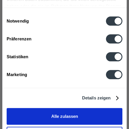
haben oder die sie im Rahmen Ihrer Nutzung der Dienste
gesammelt haben.
Einwilligungsauswahl
Notwendig
Datenschutzbestimmungen
Präferenzen
Statistiken
Remstalkellerei Korber Kopf Trollinger QbA 1l
Marketing
Inhalt
1 Liter
Details zeigen
ab 7,19 € *
Alle zulassen
In den
Warenkorb