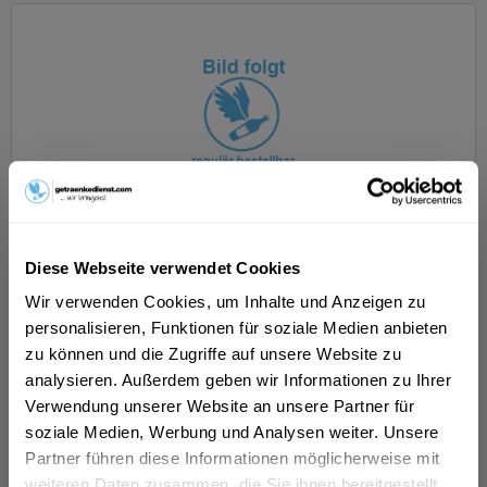
Remstalkellerei Grauer Burgunder trocken...
Diese Webseite verwendet Cookies
Wir verwenden Cookies, um Inhalte und Anzeigen zu
personalisieren, Funktionen für soziale Medien anbieten
zu können und die Zugriffe auf unsere Website zu
Inhalt
0.75 Liter
(134,68 € * / 1 Liter)
analysieren. Außerdem geben wir Informationen zu Ihrer
ab 101,01 € *
Verwendung unserer Website an unsere Partner für
soziale Medien, Werbung und Analysen weiter. Unsere
In den
Warenkorb
Partner führen diese Informationen möglicherweise mit
weiteren Daten zusammen, die Sie ihnen bereitgestellt