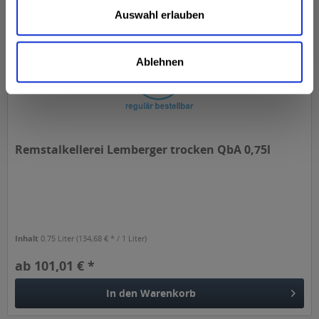
Auswahl erlauben
Ablehnen
Remstalkellerei Lemberger trocken QbA 0,75l
Inhalt
0.75 Liter
(134,68 € * / 1 Liter)
ab 101,01 € *
In den
Warenkorb