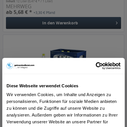
Inhalt
12 Liter
(0,47 € * / 1 Liter)
MEHRWEG
ab 5,68 € *
+3,30 € Pfand
In den
Warenkorb
Diese Webseite verwendet Cookies
Residenz Quelle Naturell 12 x 0,75l
Wir verwenden Cookies, um Inhalte und Anzeigen zu
personalisieren, Funktionen für soziale Medien anbieten
zu können und die Zugriffe auf unsere Website zu
analysieren. Außerdem geben wir Informationen zu Ihrer
Verwendung unserer Website an unsere Partner für