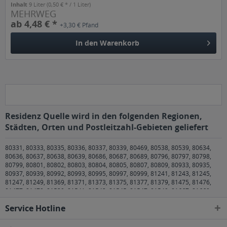
Inhalt
9 Liter
(0,50 € * / 1 Liter)
MEHRWEG
ab 4,48 € *
+3,30 € Pfand
In den
Warenkorb
Residenz Quelle wird in den folgenden Regionen,
Städten, Orten und Postleitzahl-Gebieten geliefert
80331, 80333, 80335, 80336, 80337, 80339, 80469, 80538, 80539, 80634,
80636, 80637, 80638, 80639, 80686, 80687, 80689, 80796, 80797, 80798,
80799, 80801, 80802, 80803, 80804, 80805, 80807, 80809, 80933, 80935,
80937, 80939, 80992, 80993, 80995, 80997, 80999, 81241, 81243, 81245,
81247, 81249, 81369, 81371, 81373, 81375, 81377, 81379, 81475, 81476,
81477, 81479, 81539, 81541, 81543, 81545, 81547, 81549, 81667, 81669,
81671, 81673, 81675, 81677, 81679, 81735, 81737, 81739, 81825, 81827,
Service Hotline
81829, 81925, 81927, 81929 München
,
82008 Unterhaching
,
82024
Taufkirchen
,
82031 Grünwald
,
82041 Oberhaching
,
82049 Pullach im Isartal
,
82054 Sauerlach
,
82057 Icking
,
82057 Icking
,
82061 Neuried
,
82064