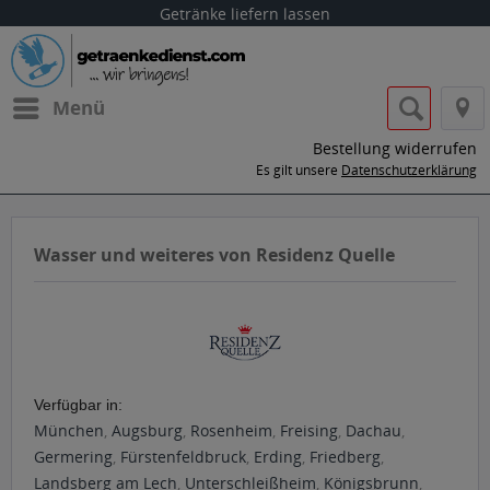
Getränke liefern lassen
Menü
Bestellung widerrufen
Es gilt unsere
Datenschutzerklärung
Wasser und weiteres von Residenz Quelle
Verfügbar in:
München
,
Augsburg
,
Rosenheim
,
Freising
,
Dachau
,
Germering
,
Fürstenfeldbruck
,
Erding
,
Friedberg
,
Landsberg am Lech
,
Unterschleißheim
,
Königsbrunn
,