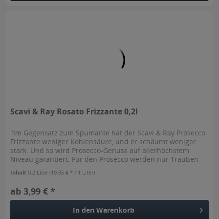
Scavi & Ray Rosato Frizzante 0,2l
"Im Gegensatz zum Spumante hat der Scavi & Ray Prosecco
Frizzante weniger Kohlensäure, und er schäumt weniger
stark. Und so wird Prosecco-Genuss auf allerhöchstem
Niveau garantiert. Für den Prosecco werden nur Trauben
verwendet, die die...
Inhalt
0.2 Liter
(19,95 € * / 1 Liter)
ab 3,99 € *
In den
Warenkorb