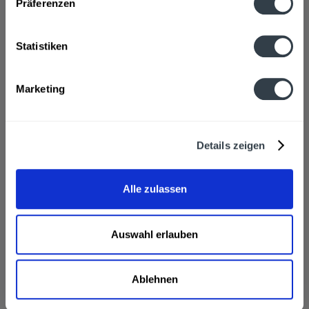
Präferenzen
Statistiken
Marketing
Details zeigen
Scavi & Ray Prosecco Spumante IGT 1,5l
Alle zulassen
Auswahl erlauben
Inhalt
1.5 Liter
(15,99 € * / 1 Liter)
ab 23,99 € *
Ablehnen
In den
Warenkorb