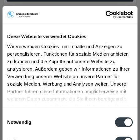
Diese Webseite verwendet Cookies
Wir verwenden Cookies, um Inhalte und Anzeigen zu
personalisieren, Funktionen für soziale Medien anbieten
zu können und die Zugriffe auf unsere Website zu
analysieren. Außerdem geben wir Informationen zu Ihrer
Scavi & Ray Hugo 0,75l
Verwendung unserer Website an unsere Partner für
soziale Medien, Werbung und Analysen weiter. Unsere
Partner führen diese Informationen möglicherweise mit
weiteren Daten zusammen, die Sie ihnen bereitgestellt
haben oder die sie im Rahmen Ihrer Nutzung der Dienste
Inhalt
0.75 Liter
(9,72 € * / 1 Liter)
gesammelt haben.
Einwilligungsauswahl
ab 7,29 € *
Notwendig
Datenschutzbestimmungen
In den
Warenkorb