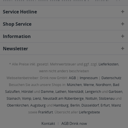
99091, 99092, 99094, 99096, 99097, 99098, 99099 Erfurt
,
99100 Bienstädt,
Dachwig, Döllstädt, Gierstädt/Kleinfahner, Großfahner, Zimmernsupra
,
Service Hotline
99102 Klettbach, Rockhausen
,
99192 Apfelstädt, Gamstädt, Ingersleben,
Neudietendorf, Nottleben
,
99198 Großmölsen, Kleinmölsen,
Mönchenholzhausen, Ollendorf, Udestedt
,
99310 Alkersleben, Arnstadt,
Shop Service
Bösleben-Wüllersleben, Dornheim, Osthausen-Wülfershausen,
Wachsenburggemeinde, Wipfratal, Witzleben
,
99334 Elleben, Elxleben,
Information
Ichtershausen, Kirchheim
,
99423, 99425, 99427 Weimar
,
99428
Bechstedtstraß, Daasdorf am Berge, Hopfgarten, Isseroda, Niederzimmern,
Nohra, Ottstedt am Berge, Utzberg
,
99441 Döbritschen, Frankendorf,
Newsletter
Großschwabhausen, Hammerstedt, Hohlstedt, Kiliansroda,
Kleinschwabhausen, Kromsdorf, Lehnstedt, Magdala, Mechelroda, Mellingen,
Umpferstedt
,
99867 Gotha
,
99869 Ballstädt, Brüheim, Bufleben, Ebenheim,
* Alle Preise inkl. gesetzl. Mehrwertsteuer und ggf. zzgl.
Lieferkosten
,
Emleben, Eschenbergen, Friedrichswerth, Friemar, Goldbach, Grabsleben,
Günthersleben, Haina, Hochheim, Molschleben, Mühlberg, Pferdingsleben,
wenn nicht anders beschrieben
Remstädt, Schwabhaus
,
99885 Luisenthal, Ohrdruf, Wölfis
,
99887
Webseitenbetreiber: Drink now GmbH:
AGB
|
Impressum
|
Datenschutz
Georgenthal, Gräfenhain, Herrenhof, Hohenkirchen, Petriroda
,
99947 Bad
Langensalza, Behringen, Bothenheilingen, Issersheilingen, Kirchheilingen,
Besuchen Sie auch unsere Shops in:
München
,
Werne
,
Nordhorn
,
Bad
Kleinwelsbach, Mülverstedt, Neunheilingen, Schönstedt, Sundhausen,
Salzuflen
,
Hörstel
und
Damme
,
Lathen
,
Nienstädt
,
Lengerich
und
Garbsen
,
Tottleben, Weberstedt
Stainach
,
Vomp
,
Lienz
,
Neustadt am Rübenberge
,
Nottuln
,
Stolzenau
und
Obernkirchen
,
Augsburg
und
Hamburg
,
Berlin
,
Düsseldorf
,
Erfurt
,
Mainz
sowie
Frankfurt
. Übersicht aller
Liefergebiete
Kontakt
AGB Drink now