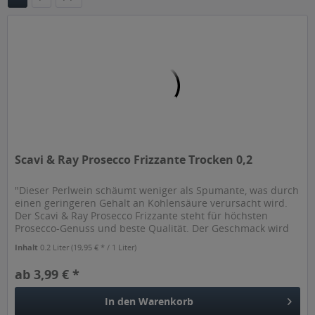
Scavi & Ray Prosecco Frizzante Trocken 0,2
"Dieser Perlwein schäumt weniger als Spumante, was durch
einen geringeren Gehalt an Kohlensäure verursacht wird.
Der Scavi & Ray Prosecco Frizzante steht für höchsten
Prosecco-Genuss und beste Qualität. Der Geschmack wird
als frisch und...
Inhalt
0.2 Liter
(19,95 € * / 1 Liter)
ab 3,99 € *
In den
Warenkorb