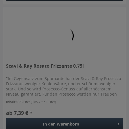
Scavi & Ray Rosato Frizzante 0,75l
"Im Gegensatz zum Spumante hat der Scavi & Ray Prosecco
Frizzante weniger Kohlensäure, und er schäumt weniger
stark. Und so wird Prosecco-Genuss auf allerhöchstem
Niveau garantiert. Für den Prosecco werden nur Trauben
verwendet, die die...
Inhalt
0.75 Liter
(9,85 € * / 1 Liter)
ab 7,39 € *
In den
Warenkorb