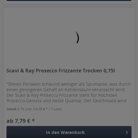
Scavi & Ray Prosecco Frizzante Trocken 0,75l
"Dieser Perlwein schäumt weniger als Spumante, was durch
einen geringeren Gehalt an Kohlensäure verursacht wird.
Der Scavi & Ray Prosecco Frizzante steht für höchsten
Prosecco-Genuss und beste Qualität. Der Geschmack wird
als frisch und...
Inhalt
0.75 Liter
(10,39 € * / 1 Liter)
ab 7,79 € *
In den
Warenkorb