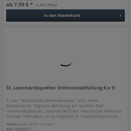
ab 7,99 € *
+2,40 € Pfand
In den
Warenkorb
St. Leonhardsquellen Vollmondabfüllung 6 x 1l
1 Liter “Natürliches Mineralwasser” -still- ohne
Kohlensäure. Tägliche Abfüllung am Quellort Bad
Leonhardspfunzen, Stephanskirchen. Historische Hinweise
führten 1999 dazu, im Quellgebiet St. Leonhardspfunzen
eine weitere Quelle zu...
Inhalt
6 Liter
(1,67 € * / 1 Liter)
MEHRWEG