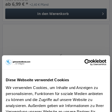
ab 6,99 € *
+2,40 € Pfand
In den
Warenkorb
St. Georgsquelle Still 6 x 1l
Diese Webseite verwendet Cookies
"1 Liter “Natürliches Mineralwasser” -still- ohne
Wir verwenden Cookies, um Inhalte und Anzeigen zu
Kohlensäure. Tägliche Abfüllung am Quellort Bad
personalisieren, Funktionen für soziale Medien anbieten
Leonhardspfunzen, Stephanskirchen.", sagt der Hersteller.
zu können und die Zugriffe auf unsere Website zu
analysieren. Außerdem geben wir Informationen zu Ihrer
Inhalt
6 Liter
(1,08 € * / 1 Liter)
MEHRWEG
Verwendung unserer Website an unsere Partner für