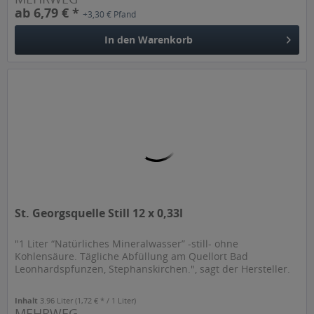
ab 6,79 € *
+3,30 € Pfand
In den
Warenkorb
St. Georgsquelle Still 12 x 0,33l
"1 Liter “Natürliches Mineralwasser” -still- ohne
Kohlensäure. Tägliche Abfüllung am Quellort Bad
Leonhardspfunzen, Stephanskirchen.", sagt der Hersteller.
Inhalt
3.96 Liter
(1,72 € * / 1 Liter)
MEHRWEG