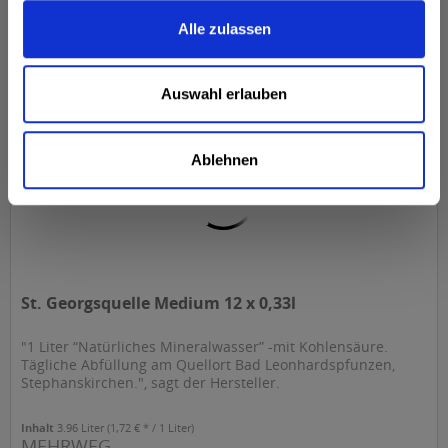
ab 6,49 € *
+2,40 € Pfand
Alle zulassen
In den
Warenkorb
Auswahl erlauben
Ablehnen
St. Georgsquelle Medium 12 x 0,33l
"1 Liter “Natürliches Mineralwasser” -mit Kohlensäure.
Tägliche Abfüllung am Quellort Bad Leonhardspfunzen,
Stephanskirchen.", sagt der Hersteller.
Inhalt
3.96 Liter
(1,72 € * / 1 Liter)
MEHRWEG