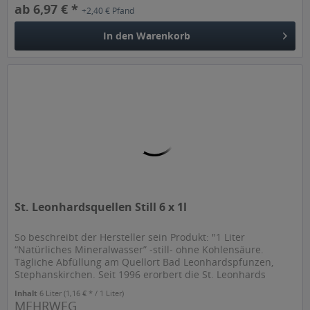
ab 6,97 € *
+2,40 € Pfand
In den
Warenkorb
St. Leonhardsquellen Still 6 x 1l
So beschreibt der Hersteller sein Produkt: "1 Liter
“Natürliches Mineralwasser” -still- ohne Kohlensäure.
Tägliche Abfüllung am Quellort Bad Leonhardspfunzen,
Stephanskirchen. Seit 1996 erorbert die St. Leonhards
Quelle nicht nur die...
Inhalt
6 Liter
(1,16 € * / 1 Liter)
MEHRWEG