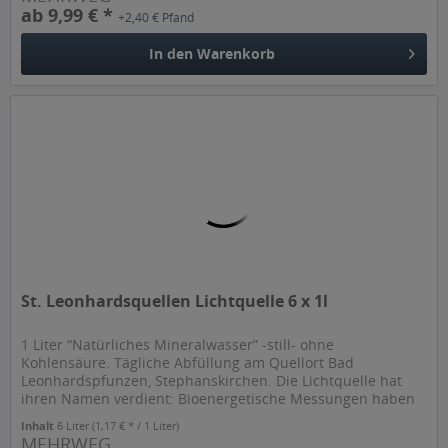
ab 9,99 € *
+2,40 € Pfand
In den
Warenkorb
St. Leonhardsquellen Lichtquelle 6 x 1l
1 Liter “Natürliches Mineralwasser” -still- ohne
Kohlensäure. Tägliche Abfüllung am Quellort Bad
Leonhardspfunzen, Stephanskirchen. Die Lichtquelle hat
ihren Namen verdient: Bioenergetische Messungen haben
ergeben, dass diese Quelle...
Inhalt
6 Liter
(1,17 € * / 1 Liter)
MEHRWEG