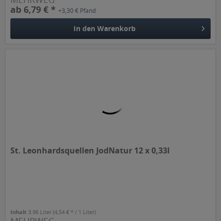
ab 6,79 € *
+3,30 € Pfand
In den
Warenkorb
St. Leonhardsquellen JodNatur 12 x 0,33l
Inhalt
3.96 Liter
(4,54 € * / 1 Liter)
MEHRWEG