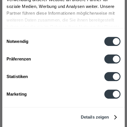
ab 6,49 € *
+2,40 € Pfand
soziale Medien, Werbung und Analysen weiter. Unsere
Partner führen diese Informationen möglicherweise mit
In den
Warenkorb
weiteren Daten zusammen, die Sie ihnen bereitgestellt
haben oder die sie im Rahmen Ihrer Nutzung der Dienste
gesammelt haben.
Einwilligungsauswahl
Notwendig
Datenschutzbestimmungen
Präferenzen
Statistiken
St. Georgsquelle Medium 6 x 1l
Marketing
"1 Liter “Natürliches Mineralwasser” -mit Kohlensäure.
Tägliche Abfüllung am Quellort Bad Leonhardspfunzen,
Stephanskirchen.", sagt der Hersteller.
Details zeigen
Inhalt
6 Liter
(1,08 € * / 1 Liter)
MEHRWEG