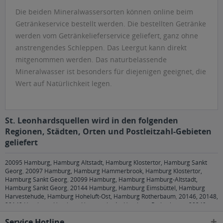
Die beiden Mineralwassersorten können online beim
Getränkeservice bestellt werden. Die bestellten Getränke
werden vom Getränkelieferservice geliefert, ganz ohne
anstrengendes Schleppen. Das Leergut kann direkt
mitgenommen werden. Das naturbelassende
Mineralwasser ist besonders für diejenigen geeignet, die
Wert auf Natürlichkeit legen.
St. Leonhardsquellen wird in den folgenden
Regionen, Städten, Orten und Postleitzahl-Gebieten
geliefert
20095 Hamburg, Hamburg Altstadt, Hamburg Klostertor, Hamburg Sankt
Georg
,
20097 Hamburg, Hamburg Hammerbrook, Hamburg Klostertor,
Hamburg Sankt Georg
,
20099 Hamburg, Hamburg Hamburg-Altstadt,
Hamburg Sankt Georg
,
20144 Hamburg, Hamburg Eimsbüttel, Hamburg
Harvestehude, Hamburg Hoheluft-Ost, Hamburg Rotherbaum
,
20146, 20148,
20149 Hamburg, Hamburg Harvestehude, Hamburg Rotherbaum
,
20249
Hamburg, Hamburg Eppendorf, Hamburg Harvestehude, Hamburg Hoheluft-
Service Hotline
Ost, Hamburg Winterhude
,
20251 Hamburg, Hamburg Alsterdorf, Hamburg