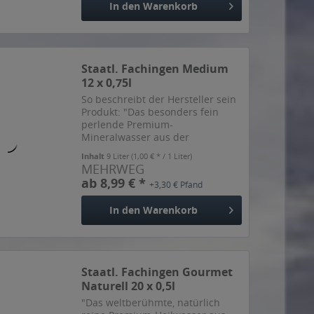
In den
Warenkorb
Staatl. Fachingen Medium
12 x 0,75l
So beschreibt der Hersteller sein
Produkt: "Das besonders fein
perlende Premium-
Mineralwasser aus der
berühmten Quelle Staatl.
Inhalt
9 Liter
(1,00 € * / 1 Liter)
Fachingen. Mit dem natürlich
MEHRWEG
hohen Hydrogencarbonat-Gehalt
ab 8,99 € *
+3,30 € Pfand
von 1.846 mg/l und einer
einzigartigen...
In den
Warenkorb
Staatl. Fachingen Gourmet
Naturell 20 x 0,5l
"Das weltberühmte, natürlich