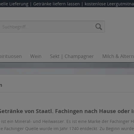
elle Lieferung |
Getränke liefern lassen
| kostenlose Leergutmit
pirituosen
Wein
Sekt | Champagner
Milch & Alter
n
 Getränke von Staatl. Fachingen nach Hause oder i
n ist ein Mineral- und Heilwasser. Es ist eine Marke der Fachinger 
ie Fachinger Quelle wurde im Jahr 1740 entdeckt. Zu Beginn wurde