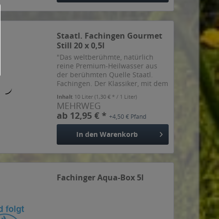
Staatl. Fachingen Gourmet
Still 20 x 0,5l
"Das weltberühmte, natürlich
reine Premium-Heilwasser aus
der berühmten Quelle Staatl.
Fachingen. Der Klassiker, mit dem
alles angefangen hat. Geschätzt
Inhalt
10 Liter
(1,30 € * / 1 Liter)
und anerkannt dank seiner
MEHRWEG
einzigartigen Mineralstoff-
ab 12,95 € *
+4,50 € Pfand
Kombination. Mit dem
besonders...
In den
Warenkorb
Fachinger Aqua-Box 5l