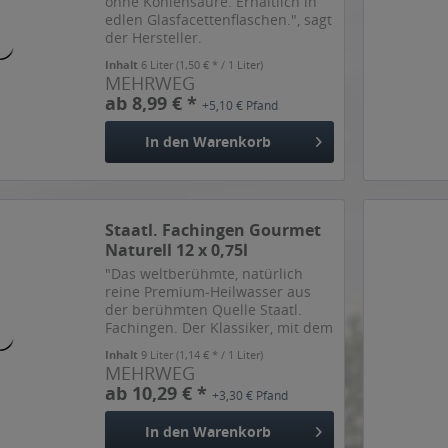
ohne Kohlensäure. Erhältlich in
edlen Glasfacettenflaschen.", sagt
der Hersteller.
Inhalt
6 Liter
(1,50 € * / 1 Liter)
MEHRWEG
ab 8,99 € *
+5,10 € Pfand
In den
Warenkorb
Staatl. Fachingen Gourmet
Naturell 12 x 0,75l
"Das weltberühmte, natürlich
reine Premium-Heilwasser aus
der berühmten Quelle Staatl.
Fachingen. Der Klassiker, mit dem
alles angefangen hat. Geschätzt
Inhalt
9 Liter
(1,14 € * / 1 Liter)
und anerkannt dank seiner
MEHRWEG
einzigartigen Mineralstoff-
ab 10,29 € *
+3,30 € Pfand
Kombination. Mit dem
besonders...
In den
Warenkorb