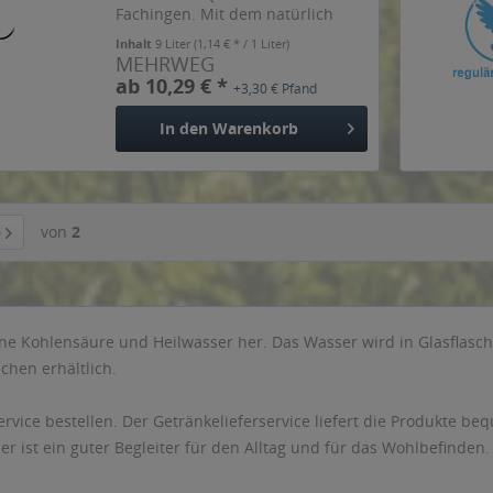
Fachingen. Mit dem natürlich
hohen Hydrogencarbonat-Gehalt
Inhalt
9 Liter
(1,14 € * / 1 Liter)
von 1.846 mg und einer
MEHRWEG
einzigartigen Mineralisation. Fein
ab 10,29 € *
+3,30 € Pfand
perlend und angenehm im
Geschmack...
In den
Warenkorb
von
2
ne Kohlensäure und Heilwasser her. Das Wasser wird in Glasflaschen
chen erhältlich.
rvice bestellen. Der Getränkelieferservice liefert die Produkte b
ist ein guter Begleiter für den Alltag und für das Wohlbefinden.