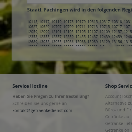
Staatl. Fachingen wird in den folgenden Regi
10115, 10117, 10119, 10178, 10179, 10315, 10317, 10318, 1031
10627, 10629, 10707, 10709, 10711, 10713, 10715, 10717, 1071
12059, 12099, 12101, 12103, 12105, 12107, 12109, 12157, 1215
12353, 12355, 12357, 12359, 12435, 12437, 12439, 12459, 1248
12689, 13053, 13055, 13086, 13088, 13089, 13129, 13156, 1315
13503, 13505, 13507, 13509, 13581, 13583, 1 Berlin
,
10243, 102
Hamburg Klostertor, Hamburg Sankt Georg
,
20097 Hamburg, H
20144 Hamburg, Hamburg Eimsbüttel, Hamburg Harvestehude
Hamburg, Hamburg Eppendorf, Hamburg Harvestehude, Hambu
Hamburg Eimsbüttel, Hamburg Harvestehude, Hamburg Hoheluf
Hamburg Stellingen
,
20257 Hamburg, Hamburg Altona-Nord, H
20355 Hamburg, Hamburg Neustadt, Hamburg Sankt Pauli
,
203
Hamburg, Hamburg Altona-Altstadt, Hamburg Neustadt, Hambur
Service Hotline
Shop Servi
Steinwerder
,
20459 Hamburg, Hamburg Hamburg-Altstadt, Ham
Hamburg Hamm-Mitte, Hamburg Hamm-Süd, Hamburg Hamme
Haben Sie Fragen zu Ihrer Bestellung?
Account lösc
Hamburg Altengamme, Hamburg Bergedorf, Hamburg Curslac
21035 Hamburg, Hamburg Allermöhe, Hamburg Bergedorf, Ham
Alternative z
Schreiben Sie uns gerne an
Ochsenwerder, Hamburg Reitbrook, Hamburg Spadenland, Ham
Büro- und F
kontakt@getraenkedienst.com
Neuengamme
,
21073 Hamburg, Hamburg Eißendorf, Hamburg 
Getränke auf
Heimfeld
,
21077 Hamburg, Hamburg Eißendorf, Hamburg Lange
Harburg, Hamburg Hausbruch, Hamburg Heimfeld, Hamburg La
Getränke lief
Steinwerder, Hamburg Wilhelmsburg
,
21109 Hamburg, Hamburg
Getränke onli
Hamburg Moorburg, Hamburg Neuenfelde, Hamburg Waltersho