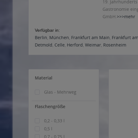
19. Jahrhunderts
Gastronomie eing
GmbH.
>>>mehr
Verfügbar in:
Berlin
,
München
,
Frankfurt am Main
,
Frankfurt a
Detmold
,
Celle
,
Herford
,
Weimar
,
Rosenheim
Material
Glas - Mehrweg
Flaschengröße
0,2 - 0,33 l
0,5 l
0,7 - 0,75 l