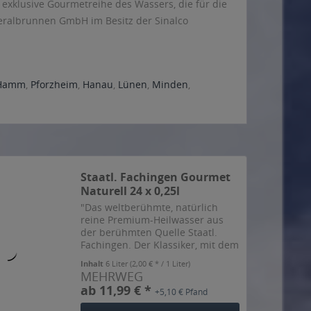
e exklusive Gourmetreihe des Wassers, die für die
neralbrunnen GmbH im Besitz der Sinalco
Hamm
,
Pforzheim
,
Hanau
,
Lünen
,
Minden
,
Staatl. Fachingen Gourmet
Naturell 24 x 0,25l
"Das weltberühmte, natürlich
reine Premium-Heilwasser aus
der berühmten Quelle Staatl.
Fachingen. Der Klassiker, mit dem
alles angefangen hat. Geschätzt
Inhalt
6 Liter
(2,00 € * / 1 Liter)
und anerkannt dank seiner
MEHRWEG
einzigartigen Mineralstoff-
ab 11,99 € *
+5,10 € Pfand
Kombination. Mit dem
besonders...