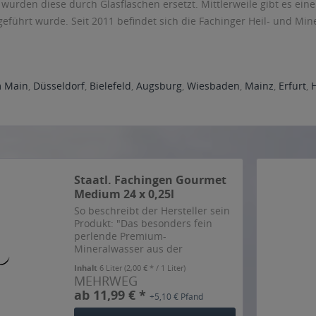
 wurden diese durch Glasflaschen ersetzt. Mittlerweile gibt es ein
eführt wurde. Seit 2011 befindet sich die Fachinger Heil- und Mi
m Main
,
Düsseldorf
,
Bielefeld
,
Augsburg
,
Wiesbaden
,
Mainz
,
Erfurt
,
Staatl. Fachingen Gourmet
Medium 24 x 0,25l
So beschreibt der Hersteller sein
Produkt: "Das besonders fein
perlende Premium-
Mineralwasser aus der
berühmten Quelle Staatl.
Inhalt
6 Liter
(2,00 € * / 1 Liter)
Fachingen. Mit dem natürlich
MEHRWEG
hohen Hydrogencarbonat-Gehalt
ab 11,99 € *
+5,10 € Pfand
von 1.846 mg/l und einer
einzigartigen...