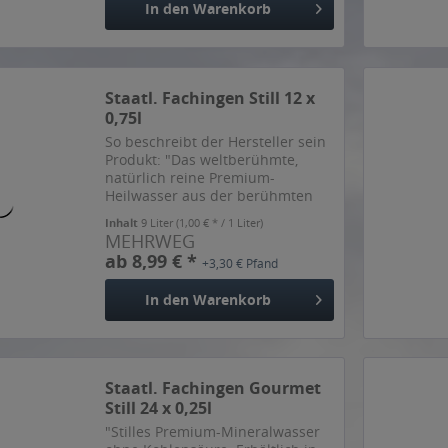
In den
Warenkorb
Staatl. Fachingen Still 12 x
0,75l
So beschreibt der Hersteller sein
Produkt: "Das weltberühmte,
natürlich reine Premium-
Heilwasser aus der berühmten
Quelle Staatl. Fachingen. Der
Inhalt
9 Liter
(1,00 € * / 1 Liter)
Klassiker, mit dem alles
MEHRWEG
angefangen hat. Geschätzt und
ab 8,99 € *
+3,30 € Pfand
anerkannt dank seiner
einzigartigen...
In den
Warenkorb
Staatl. Fachingen Gourmet
Still 24 x 0,25l
"Stilles Premium-Mineralwasser