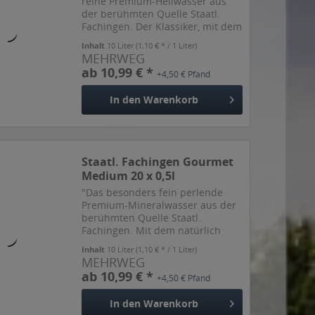
reine Premium-Heilwasser aus
der berühmten Quelle Staatl.
Fachingen. Der Klassiker, mit dem
alles angefangen hat. Geschätzt
Inhalt
10 Liter
(1,10 € * / 1 Liter)
und anerkannt dank seiner
MEHRWEG
einzigartigen Mineralstoff-
ab 10,99 € *
+4,50 € Pfand
Kombination. Mit dem
besonders...
In den
Warenkorb
Staatl. Fachingen Gourmet
Medium 20 x 0,5l
"Das besonders fein perlende
Premium-Mineralwasser aus der
berühmten Quelle Staatl.
Fachingen. Mit dem natürlich
hohen Hydrogencarbonat-Gehalt
Inhalt
10 Liter
(1,10 € * / 1 Liter)
von 1.846 mg und einer
MEHRWEG
einzigartigen Mineralisation. Fein
ab 10,99 € *
+4,50 € Pfand
perlend und angenehm im
Geschmack...
In den
Warenkorb