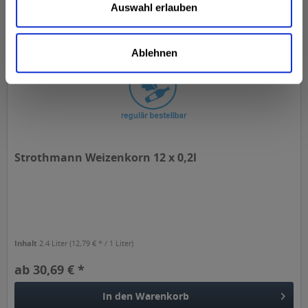
Auswahl erlauben
Ablehnen
Strothmann Weizenkorn 12 x 0,2l
Inhalt
2.4 Liter
(12,79 € * / 1 Liter)
ab 30,69 € *
In den
Warenkorb