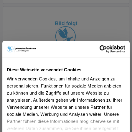
Strothmann Weizenkorn 12 x 0,35l
Diese Webseite verwendet Cookies
Wir verwenden Cookies, um Inhalte und Anzeigen zu
personalisieren, Funktionen für soziale Medien anbieten
zu können und die Zugriffe auf unsere Website zu
analysieren. Außerdem geben wir Informationen zu Ihrer
Inhalt
4.2 Liter
(24,05 € * / 1 Liter)
Verwendung unserer Website an unsere Partner für
ab 101,01 € *
soziale Medien, Werbung und Analysen weiter. Unsere
Partner führen diese Informationen möglicherweise mit
In den
Warenkorb
weiteren Daten zusammen, die Sie ihnen bereitgestellt