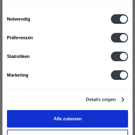
haben oder die sie im Rahmen Ihrer Nutzung der Dienste
gesammelt haben.
Einwilligungsauswahl
Notwendig
Datenschutzbestimmungen
Präferenzen
Statistiken
Strothmann Weizenkorn 6 x 0,7l
Marketing
Details zeigen
Inhalt
4.2 Liter
(11,14 € * / 1 Liter)
ab 46,79 € *
Alle zulassen
In den
Warenkorb