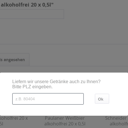
lkoholfrei 20 x 0,5l"
ls angesehen
koholfrei 20 x
Paulaner Weißbier
Schneider
5l
alkoholfrei 20 x 0,5l
alkoholfr