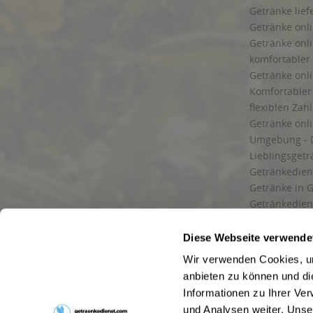
Getränke lief
Getränke onli
Getränke onli
komfortabler 
Getränke onli
Komfortabler 
flexiblen Zah
Getränke onl
Umgebung - 
Lieblingsget
Getränkediens
Getränke in G
Getränkedien
zuverlässige
und Umgebu
Diese Webseite verwende
Getränkeliefe
Wir verwenden Cookies, um
Liefergebiet
anbieten zu können und di
Lieferservice
Informationen zu Ihrer Ve
Wir liefern G
und Analysen weiter. Unse