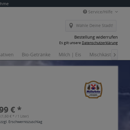
nahme
Service/Hilfe
Wähle Deine Stadt!
Bestellung widerrufen
Es gilt unsere
Datenschutzerklärung
nativen
Bio-Getränke
Milch | Eis
Mischkästen
Ha

99 € *
 (1,60 € * / 1 Liter)
 zzgl. Erschwerniszuschlag