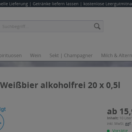
elle Lieferung |
Getränke liefern lassen
| kostenlose Leergutmit
pirituosen
Wein
Sekt | Champagner
Milch & Alter
eißbier alkoholfrei 20 x 0,5l
ab 15,
Inhalt:
10 Liter
inkl. MwSt.
ggf.
Vorrätig