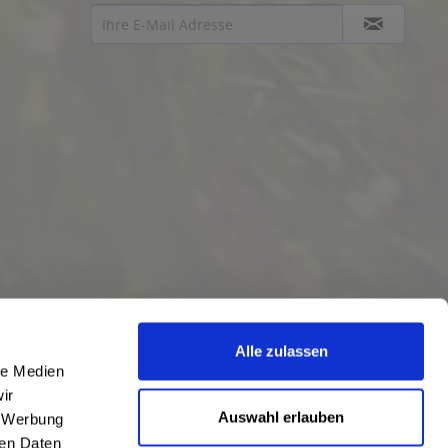
Alle zulassen
le Medien
ir
Auswahl erlauben
, Werbung
ren Daten