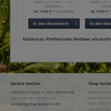
Inhalt
10 Liter
(1,49 € * / 1 Liter)
Inhalt
10 Liter
(
MEHRWEG
MEH
ab 14,86 € *
ab 16,99 € 
+4,50 € Pfand
In den
Warenkorb
In den
War
Müllerbräu Pfaffenhofen Weißbier alkoholfrei
Service Hotline
Shop Servi
Haben Sie Fragen zu Ihrer Bestellung?
Account lösc
Alternative z
Schreiben Sie uns gerne an
Büro- und F
kontakt@getraenkedienst.com
Getränke auf