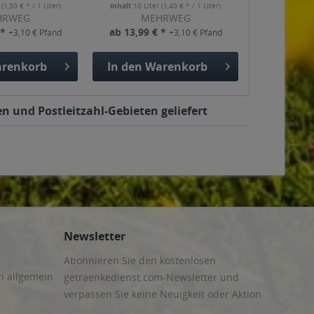
r
(1,50 € * / 1 Liter)
Inhalt
10 Liter
(1,40 € * / 1 Liter)
HRWEG
MEHRWEG
 *
ab 13,99 € *
+3,10 € Pfand
+3,10 € Pfand
renkorb
In den
Warenkorb
n und Postleitzahl-Gebieten geliefert
Newsletter
Abonnieren Sie den kostenlosen
n allgemein
getraenkedienst.com-Newsletter und
verpassen Sie keine Neuigkeit oder Aktion.