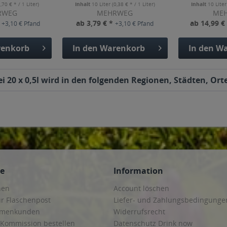
1,70 € * / 1 Liter)
Inhalt
10 Liter
(0,38 € * / 1 Liter)
Inhalt
10 Lite
RWEG
MEHRWEG
ME
*
ab 3,79 € *
ab 14,99 €
+3,10 € Pfand
+3,10 € Pfand
enkorb
In den
Warenkorb
In den
Wa
 20 x 0,5l wird in den folgenden Regionen, Städten, Orte
ce
Information
hen
Account löschen
ur Flaschenpost
Liefer- und Zahlungsbedingunge
irmenkunden
Widerrufsrecht
 Kommission bestellen
Datenschutz Drink now