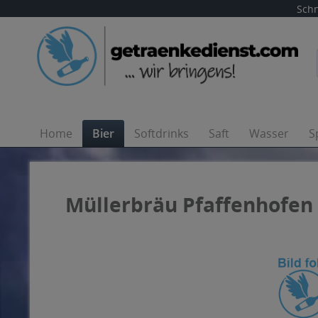
Schn
Home
Bier
Softdrinks
Saft
Wasser
S
Müllerbräu Pfaffenhofen W