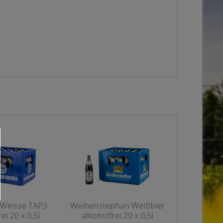
 Weisse TAP3
Weihenstephan Weißbier
ei 20 x 0,5l
alkoholfrei 20 x 0,5l