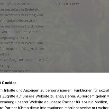
ern lassen in Solln
AGB Drink now
ne bestellen in Bielefeld
ne bestellen in Erding - Ihr
Getränkelieferservice
ne bestellen in Holzkirchen -
Getränkelieferservice mit
lungsmöglichkeiten
ine bestellen in Werne und
Der bequeme Weg zu Ihren
ränken
t Grafing - Ihr Lieferservice für
rafing
st Rosenheim - Ihr
r Getränkeservice in Rosenheim
ng
t Cookies
rung in Starnberg
 Inhalte und Anzeigen zu personalisieren, Funktionen für sozia
e Zugriffe auf unsere Website zu analysieren. Außerdem geben w
 für Getränke
rwendung unserer Website an unsere Partner für soziale Medien
etränke
re Partner führen diese Informationen möglicherweise mit weite