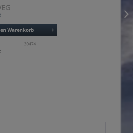
WEG
d
den
Warenkorb
30474
: