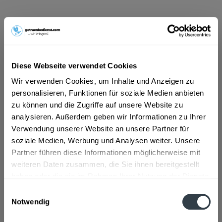
ab 8,99 € *
Inhalt:
3.3 Liter (2,72 € * / 1 Liter)
inkl. MwSt.
ggf. zzgl. Erschwerniszuschlag
Diese Webseite verwendet Cookies
Vorrätig
MEHRWEG
Wir verwenden Cookies, um Inhalte und Anzeigen zu
personalisieren, Funktionen für soziale Medien anbieten
+2,30 € Pfand
zu können und die Zugriffe auf unsere Website zu
analysieren. Außerdem geben wir Informationen zu Ihrer
In den
Warenkorb
Verwendung unserer Website an unsere Partner für
soziale Medien, Werbung und Analysen weiter. Unsere
Artikel-Nr.:
32146
Partner führen diese Informationen möglicherweise mit
Verfügbar in:
weiteren Daten zusammen, die Sie ihnen bereitgestellt
haben oder die sie im Rahmen Ihrer Nutzung der Dienste
Beschreibung
gesammelt haben.
Einwilligungsauswahl
mehr
Notwendig
Datenschutzbestimmungen