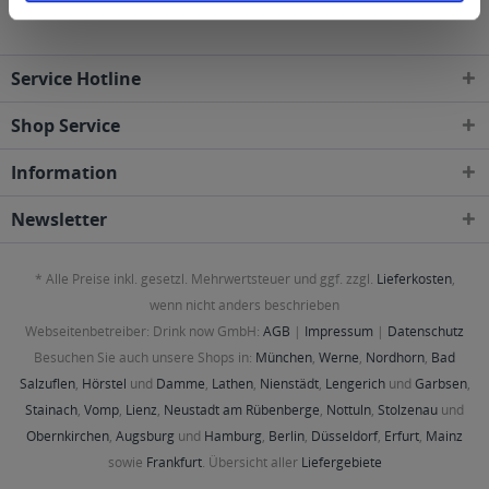
Service Hotline
Shop Service
Information
Newsletter
* Alle Preise inkl. gesetzl. Mehrwertsteuer und ggf. zzgl.
Lieferkosten
,
wenn nicht anders beschrieben
Webseitenbetreiber: Drink now GmbH:
AGB
|
Impressum
|
Datenschutz
Besuchen Sie auch unsere Shops in:
München
,
Werne
,
Nordhorn
,
Bad
Salzuflen
,
Hörstel
und
Damme
,
Lathen
,
Nienstädt
,
Lengerich
und
Garbsen
,
Stainach
,
Vomp
,
Lienz
,
Neustadt am Rübenberge
,
Nottuln
,
Stolzenau
und
Obernkirchen
,
Augsburg
und
Hamburg
,
Berlin
,
Düsseldorf
,
Erfurt
,
Mainz
sowie
Frankfurt
. Übersicht aller
Liefergebiete