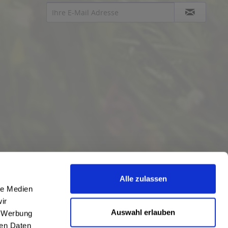
Alle zulassen
le Medien
ir
Auswahl erlauben
, Werbung
ren Daten