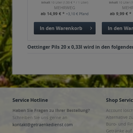
Inhalt
10 Liter
(1,50 € * / 1 Liter)
Inhalt
10 Liter
(
MEHRWEG
MEH
ab 14,99 € *
ab 9,99 € *
+3,10 € Pfand
In den
Warenkorb
In den
War
Oettinger Pils 20 x 0,33l wird in den folgend
Service Hotline
Shop Servi
Haben Sie Fragen zu Ihrer Bestellung?
Account lösc
Alternative z
Schreiben Sie uns gerne an
Büro- und F
kontakt@getraenkedienst.com
Getränke auf