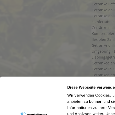
Getränke lief
Getränke onli
Getränke onli
komfortabler 
Getränke onli
Komfortabler 
flexiblen Zah
Getränke onl
Umgebung - 
Lieblingsget
Getränkediens
Getränke in G
Getränkedien
zuverlässige
und Umgebu
Diese Webseite verwende
Getränkeliefe
Wir verwenden Cookies, um
Liefergebiet
anbieten zu können und di
Lieferservice
Informationen zu Ihrer Ve
Wir liefern G
und Analysen weiter. Unse