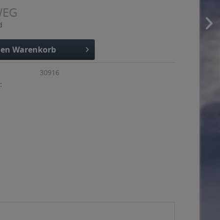
WEG
d
den
Warenkorb
30916
: