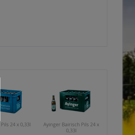
Pils 24 x 0,33l
Ayinger Bairisch Pils 24 x
0,33l