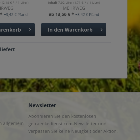
er
(2,14 € * / 1 Liter)
Inhalt
7.92 Liter
(1,71 € * / 1 Liter)
HRWEG
MEHRWEG
 *
ab 13,56 € *
+3,42 € Pfand
+3,42 € Pfand
renkorb
In den
Warenkorb
liefert
Newsletter
Abonnieren Sie den kostenlosen
n allgemein
getraenkedienst.com-Newsletter und
verpassen Sie keine Neuigkeit oder Aktion.