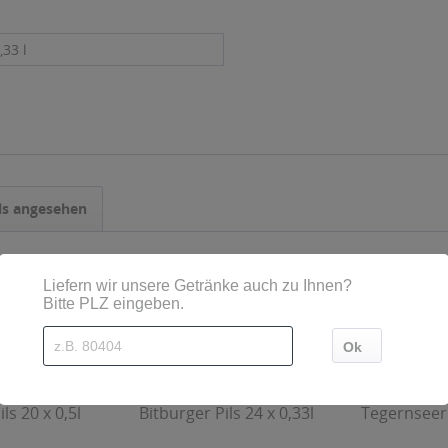
,33 l
ls angesehen
ls 20 x 0,5l
Bitburger Pils 24 x 0,33l
Tegernseer 