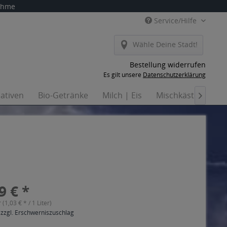
nahme
Service/Hilfe
Wähle Deine Stadt!
Bestellung widerrufen
Es gilt unsere
Datenschutzerklärung
nativen
Bio-Getränke
Milch | Eis
Mischkästen
Ha

9 € *
r (1,03 € * / 1 Liter)
 zzgl. Erschwerniszuschlag