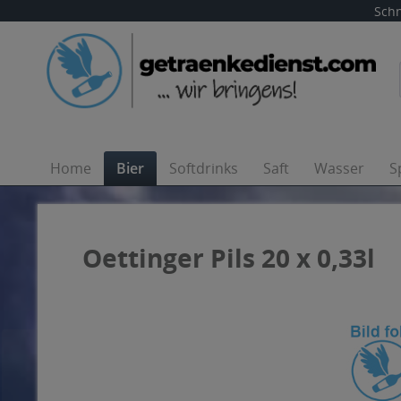
Schn
Home
Bier
Softdrinks
Saft
Wasser
S
Oettinger Pils 20 x 0,33l