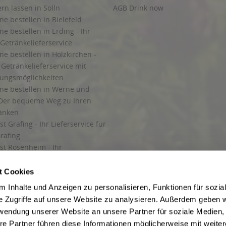
ern lassen in Solln
AGB Drink now
ne bestellen in Bielefeld
ne bestellen in Erding - Ihr
Getränkelieferservice
ne bestellen in Holzkirchen -
Getränkelieferservice mit
lungsmöglichkeiten
ine bestellen in Werne und
Der bequeme Weg zu Ihren
ränken
t Grafing - Ihr Lieferservice für
rafing
st Rosenheim - Ihr
r Getränkeservice in Rosenheim
ng
t Cookies
rung in Starnberg
 Inhalte und Anzeigen zu personalisieren, Funktionen für sozia
e Zugriffe auf unsere Website zu analysieren. Außerdem geben w
 für Getränke
rwendung unserer Website an unsere Partner für soziale Medien
etränke
re Partner führen diese Informationen möglicherweise mit weite