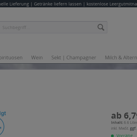
elle Lieferung |
Getränke liefern lassen
| kostenlose Leergutmit
pirituosen
Wein
Sekt | Champagner
Milch & Alter
ab 6,7
Inhalt:
6.6 Lite
inkl. MwSt.
ggf.
Vorrätig