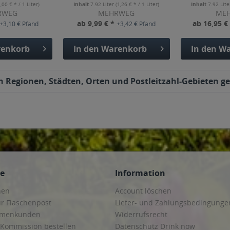
1,00 € * / 1 Liter)
Inhalt
7.92 Liter
(1,26 € * / 1 Liter)
Inhalt
7.92 Lit
RWEG
MEHRWEG
ME
ab 9,99 € *
ab 16,95 €
+3,10 € Pfand
+3,42 € Pfand
enkorb
In den
Warenkorb
In den
Wa
en Regionen, Städten, Orten und Postleitzahl-Gebieten ge
ce
Information
hen
Account löschen
ur Flaschenpost
Liefer- und Zahlungsbedingunge
irmenkunden
Widerrufsrecht
 Kommission bestellen
Datenschutz Drink now