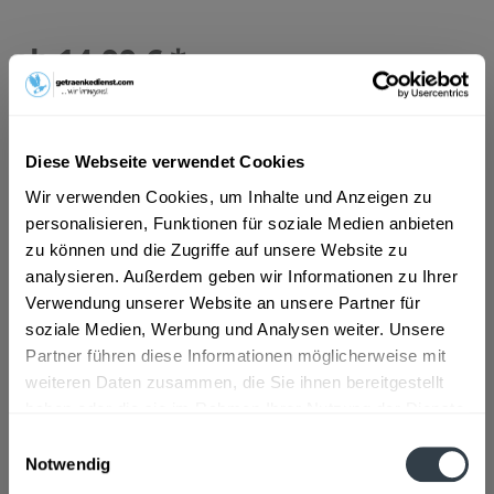
ab 14,99 € *
Inhalt:
10 Liter (1,50 € * / 1 Liter)
inkl. MwSt.
ggf. zzgl. Erschwerniszuschlag
Vorrätig
MEHRWEG
Diese Webseite verwendet Cookies
+3,10 € Pfand
Wir verwenden Cookies, um Inhalte und Anzeigen zu
personalisieren, Funktionen für soziale Medien anbieten
In den
Warenkorb
zu können und die Zugriffe auf unsere Website zu
analysieren. Außerdem geben wir Informationen zu Ihrer
Verwendung unserer Website an unsere Partner für
Artikel-Nr.:
32895
soziale Medien, Werbung und Analysen weiter. Unsere
Verfügbar in:
Frankfurt am Main
,
Rastatt
,
Ginsheim-Gustavsburg
Partner führen diese Informationen möglicherweise mit
weiteren Daten zusammen, die Sie ihnen bereitgestellt
Beschreibung
haben oder die sie im Rahmen Ihrer Nutzung der Dienste
gesammelt haben.
mehr
Einwilligungsauswahl
Notwendig
Datenschutzbestimmungen