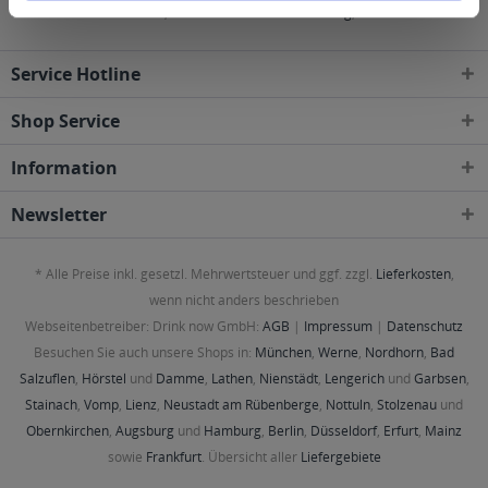
60385 Frankfurt am Main
,
65462 Ginsheim-Gustavsburg
,
76437 Rastatt
Service Hotline
Shop Service
Information
Newsletter
* Alle Preise inkl. gesetzl. Mehrwertsteuer und ggf. zzgl.
Lieferkosten
,
wenn nicht anders beschrieben
Webseitenbetreiber: Drink now GmbH:
AGB
|
Impressum
|
Datenschutz
Besuchen Sie auch unsere Shops in:
München
,
Werne
,
Nordhorn
,
Bad
Salzuflen
,
Hörstel
und
Damme
,
Lathen
,
Nienstädt
,
Lengerich
und
Garbsen
,
Stainach
,
Vomp
,
Lienz
,
Neustadt am Rübenberge
,
Nottuln
,
Stolzenau
und
Obernkirchen
,
Augsburg
und
Hamburg
,
Berlin
,
Düsseldorf
,
Erfurt
,
Mainz
sowie
Frankfurt
. Übersicht aller
Liefergebiete