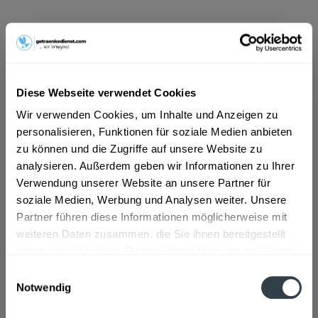
ab 8,99 € *
Inhalt:
5 Liter (1,80 € * / 1 Liter)
inkl. MwSt.
ggf. zzgl. Erschwerniszuschlag
Vorrätig
Diese Webseite verwendet Cookies
MEHRWEG
Wir verwenden Cookies, um Inhalte und Anzeigen zu
+2,30 € Pfand
personalisieren, Funktionen für soziale Medien anbieten
zu können und die Zugriffe auf unsere Website zu
In den
Warenkorb
analysieren. Außerdem geben wir Informationen zu Ihrer
Verwendung unserer Website an unsere Partner für
Artikel-Nr.:
32888
soziale Medien, Werbung und Analysen weiter. Unsere
Verfügbar in:
Partner führen diese Informationen möglicherweise mit
Frankfurt am Main
,
Rastatt
,
Ginsheim-Gustavsburg
weiteren Daten zusammen, die Sie ihnen bereitgestellt
haben oder die sie im Rahmen Ihrer Nutzung der Dienste
Beschreibung
gesammelt haben.
Einwilligungsauswahl
mehr
Notwendig
Datenschutzbestimmungen