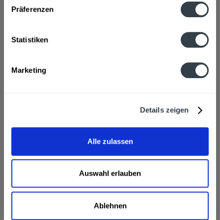
Zutaten und Allergene
Präferenzen
Wasser, GERSTENMALZ, WEIZENMALZ, Hopfen,
Hopfenextrakt, Hefe
mehr
Statistiken
Hersteller
Privat-Brauerei Schmucker GmbH, Hauptstraße 89, 64756
Marketing
Mossautal
mehr
Alkoholgehalt
Details zeigen
5,0% vol
mehr
Ähnliche Artikel
Alle zulassen
Kunden haben sich ebenfalls angesehen
Auswahl erlauben
Schmucker Kellerbier 10 x 0,5l wird in den folgenden
Regionen, Städten, Orten und Postleitzahl-Gebieten
geliefert
Ablehnen