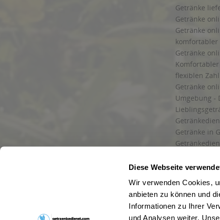
Getränke lief
Getränke onli
Getränke onli
komfortabler 
Getränke onli
Komfortabler 
flexiblen Zah
Getränke onl
Umgebung - 
Lieblingsget
Getränkediens
Getränke in G
Getränkedien
zuverlässige
und Umgebu
Diese Webseite verwende
Getränkeliefe
Wir verwenden Cookies, um
Liefergebiet
anbieten zu können und di
Lieferservice
Informationen zu Ihrer Ve
Wir liefern G
und Analysen weiter. Unse