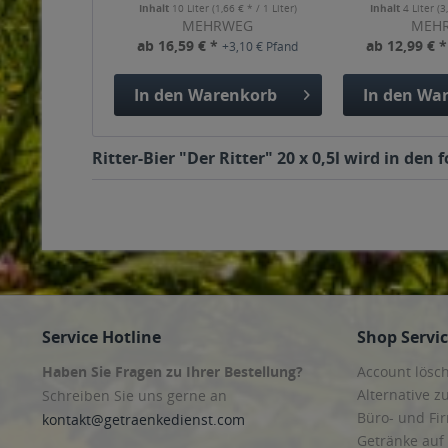
Inhalt
10 Liter
(1,66 € * / 1 Liter)
Inhalt
4 Liter
(3
MEHRWEG
MEH
ab 16,59 € *
ab 12,99 € 
+3,10 € Pfand
In den
Warenkorb
In den
War
Ritter-Bier "Der Ritter" 20 x 0,5l wird in de
Service Hotline
Shop Servi
Haben Sie Fragen zu Ihrer Bestellung?
Account lösc
Alternative z
Schreiben Sie uns gerne an
Büro- und F
kontakt@getraenkedienst.com
Getränke auf