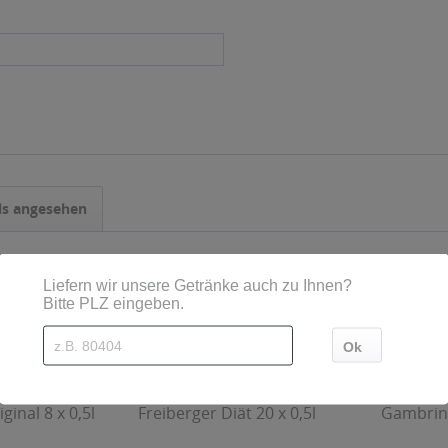
ls angesehen
ginal 8 x 0,5l
Freiberger Diät 20 x 0,5l
Gambrinu