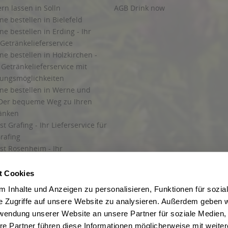
ern lassen in Solln
AGB Drink now
ne bestellen in Bielefeld
ne bestellen in Erding - Ihr
Getränkelieferservice
ne bestellen in Holzkirchen -
Getränkelieferservice mit
lungsmöglichkeiten
ine bestellen in Werne und
Der bequeme Weg zu Ihren
ränken
t Grafing - Ihr Lieferservice für
rafing
st Rosenheim - Ihr
r Getränkeservice in Rosenheim
ng
t Cookies
rung in Starnberg
 Inhalte und Anzeigen zu personalisieren, Funktionen für sozia
e Zugriffe auf unsere Website zu analysieren. Außerdem geben w
 für Getränke
rwendung unserer Website an unsere Partner für soziale Medien
etränke
re Partner führen diese Informationen möglicherweise mit weite