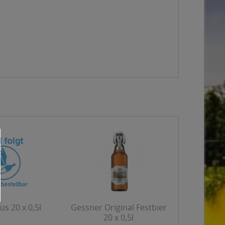
s 20 x 0,5l
Gessner Original Festbier
20 x 0,5l