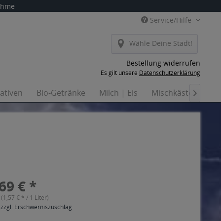
nahme
Service/Hilfe
Wähle Deine Stadt!
Bestellung widerrufen
Es gilt unsere
Datenschutzerklärung
nativen
Bio-Getränke
Milch | Eis
Mischkästen
Ha

69 € *
 (1,57 € * / 1 Liter)
 zzgl. Erschwerniszuschlag