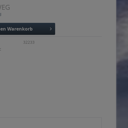
WEG
d
den
Warenkorb
32233
: