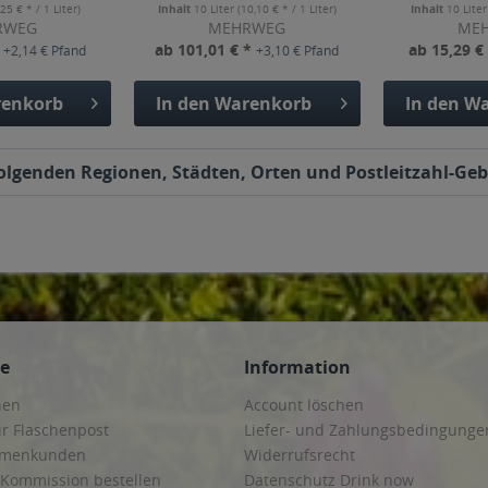
,25 € * / 1 Liter)
Inhalt
10 Liter
(10,10 € * / 1 Liter)
Inhalt
10 Lite
RWEG
MEHRWEG
ME
*
ab 101,01 € *
ab 15,29 €
+2,14 € Pfand
+3,10 € Pfand
enkorb
In den
Warenkorb
In den
Wa
n folgenden Regionen, Städten, Orten und Postleitzahl-Geb
ce
Information
hen
Account löschen
ur Flaschenpost
Liefer- und Zahlungsbedingunge
irmenkunden
Widerrufsrecht
 Kommission bestellen
Datenschutz Drink now