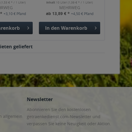
r
(1,53 € * / 1 Liter)
Inhalt
10 Liter
(1,39 € * / 1 Liter)
HRWEG
MEHRWEG
 *
ab 13,89 € *
+3,10 € Pfand
+4,50 € Pfand
renkorb
In den
Warenkorb
ieten geliefert
Newsletter
Abonnieren Sie den kostenlosen
n allgemein
getraenkedienst.com-Newsletter und
verpassen Sie keine Neuigkeit oder Aktion.