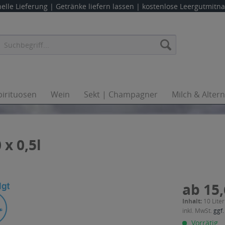
elle Lieferung |
Getränke liefern lassen
| kostenlose Leergutmit
pirituosen
Wein
Sekt | Champagner
Milch & Alter
 x 0,5l
ab 15,
Inhalt:
10 Liter
inkl. MwSt.
ggf.
Vorrätig