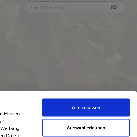
Alle zulassen
le Medien
ir
Auswahl erlauben
, Werbung
ren Daten