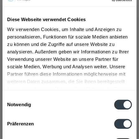
ab 5,89 € *
Diese Webseite verwendet Cookies
Inhalt:
9 Liter (0,65 € * / 1 Liter)
Wir verwenden Cookies, um Inhalte und Anzeigen zu
inkl. MwSt.
ggf. zzgl. Erschwerniszuschlag
personalisieren, Funktionen für soziale Medien anbieten
Vorrätig
EINWEG
zu können und die Zugriffe auf unsere Website zu
analysieren. Außerdem geben wir Informationen zu Ihrer
+1,50 € Pfand
Verwendung unserer Website an unsere Partner für
soziale Medien, Werbung und Analysen weiter. Unsere
In den
Warenkorb
Partner führen diese Informationen möglicherweise mit
weiteren Daten zusammen, die Sie ihnen bereitgestellt
Artikel-Nr.:
30812
haben oder die sie im Rahmen Ihrer Nutzung der Dienste
Verfügbar in:
gesammelt haben.
Einwilligungsauswahl
Notwendig
Beschreibung
Datenschutzbestimmungen
mehr
Präferenzen
Zutaten und Allergene