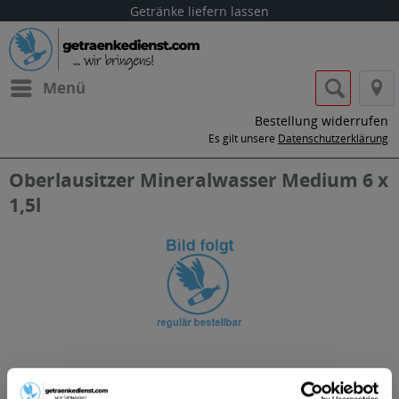
Getränke liefern lassen
Menü
Bestellung widerrufen
Es gilt unsere
Datenschutzerklärung
Oberlausitzer Mineralwasser Medium 6 x
1,5l