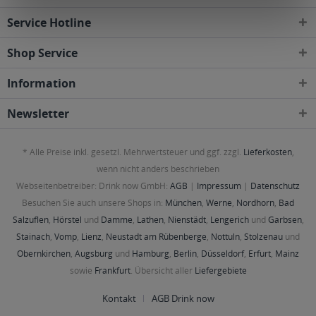
Service Hotline
Shop Service
Information
Newsletter
* Alle Preise inkl. gesetzl. Mehrwertsteuer und ggf. zzgl.
Lieferkosten
,
wenn nicht anders beschrieben
Webseitenbetreiber: Drink now GmbH:
AGB
|
Impressum
|
Datenschutz
Besuchen Sie auch unsere Shops in:
München
,
Werne
,
Nordhorn
,
Bad
Salzuflen
,
Hörstel
und
Damme
,
Lathen
,
Nienstädt
,
Lengerich
und
Garbsen
,
Stainach
,
Vomp
,
Lienz
,
Neustadt am Rübenberge
,
Nottuln
,
Stolzenau
und
Obernkirchen
,
Augsburg
und
Hamburg
,
Berlin
,
Düsseldorf
,
Erfurt
,
Mainz
sowie
Frankfurt
. Übersicht aller
Liefergebiete
Kontakt
AGB Drink now