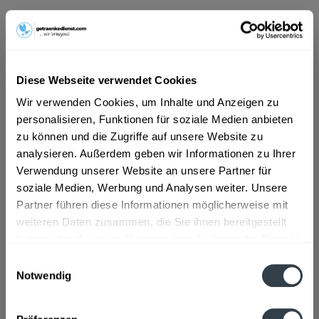
ab 11,79 € *
Inhalt:
2.4 Liter (4,91 € * / 1 Liter)
inkl. MwSt.
ggf. zzgl. Erschwerniszuschlag
Diese Webseite verwendet Cookies
Vorrätig
MEHRWEG
Wir verwenden Cookies, um Inhalte und Anzeigen zu
personalisieren, Funktionen für soziale Medien anbieten
+3,30 € Pfand
zu können und die Zugriffe auf unsere Website zu
analysieren. Außerdem geben wir Informationen zu Ihrer
In den
Warenkorb
Verwendung unserer Website an unsere Partner für
soziale Medien, Werbung und Analysen weiter. Unsere
Artikel-Nr.:
31532
Partner führen diese Informationen möglicherweise mit
Verfügbar in:
weiteren Daten zusammen, die Sie ihnen bereitgestellt
haben oder die sie im Rahmen Ihrer Nutzung der Dienste
Beschreibung
gesammelt haben.
Einwilligungsauswahl
mehr
Notwendig
Datenschutzbestimmungen
Zutaten und Allergene