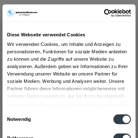
ab 40,49 € *
Inhalt:
2.4 Liter (16,87 € * / 1 Liter)
inkl. MwSt.
ggf. zzgl. Erschwerniszuschlag
Diese Webseite verwendet Cookies
Vorrätig
EINWEG
Wir verwenden Cookies, um Inhalte und Anzeigen zu
personalisieren, Funktionen für soziale Medien anbieten
+3,00 € Pfand
zu können und die Zugriffe auf unsere Website zu
analysieren. Außerdem geben wir Informationen zu Ihrer
In den
Warenkorb
Verwendung unserer Website an unsere Partner für
soziale Medien, Werbung und Analysen weiter. Unsere
Artikel-Nr.:
33209
Partner führen diese Informationen möglicherweise mit
Verfügbar in:
weiteren Daten zusammen, die Sie ihnen bereitgestellt
haben oder die sie im Rahmen Ihrer Nutzung der Dienste
Beschreibung
gesammelt haben.
Einwilligungsauswahl
mehr
Notwendig
Datenschutzbestimmungen
Zutaten und Allergene