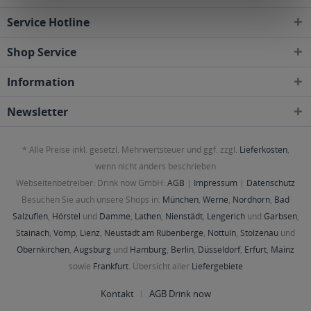
Service Hotline
Shop Service
Information
Newsletter
* Alle Preise inkl. gesetzl. Mehrwertsteuer und ggf. zzgl.
Lieferkosten
,
wenn nicht anders beschrieben
Webseitenbetreiber: Drink now GmbH:
AGB
|
Impressum
|
Datenschutz
Besuchen Sie auch unsere Shops in:
München
,
Werne
,
Nordhorn
,
Bad
Salzuflen
,
Hörstel
und
Damme
,
Lathen
,
Nienstädt
,
Lengerich
und
Garbsen
,
Stainach
,
Vomp
,
Lienz
,
Neustadt am Rübenberge
,
Nottuln
,
Stolzenau
und
Obernkirchen
,
Augsburg
und
Hamburg
,
Berlin
,
Düsseldorf
,
Erfurt
,
Mainz
sowie
Frankfurt
. Übersicht aller
Liefergebiete
Kontakt
AGB Drink now