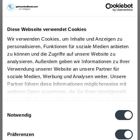
ab 15,99 € *
Inhalt:
6.6 Liter (2,42 € * / 1 Liter)
Diese Webseite verwendet Cookies
inkl. MwSt.
ggf. zzgl. Erschwerniszuschlag
Vorrätig
Wir verwenden Cookies, um Inhalte und Anzeigen zu
MEHRWEG
personalisieren, Funktionen für soziale Medien anbieten
zu können und die Zugriffe auf unsere Website zu
+3,10 € Pfand
analysieren. Außerdem geben wir Informationen zu Ihrer
Verwendung unserer Website an unsere Partner für
In den
Warenkorb
soziale Medien, Werbung und Analysen weiter. Unsere
Partner führen diese Informationen möglicherweise mit
Artikel-Nr.:
33065
weiteren Daten zusammen, die Sie ihnen bereitgestellt
Verfügbar in:
haben oder die sie im Rahmen Ihrer Nutzung der Dienste
gesammelt haben.
Einwilligungsauswahl
Beschreibung
Notwendig
mehr
Datenschutzbestimmungen
Präferenzen
Zutaten und Allergene