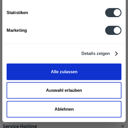
Brauwasser, GERSTENMALZ, Hopfen, Hopfenextrakt
mehr
Statistiken
Hersteller
Schwarzbräu GmbH, 86441 Zusmarshausen
mehr
Marketing
Alkoholgehalt
5,2% vol
mehr
Details zeigen
Ähnliche Artikel
Alle zulassen
Kunden haben sich ebenfalls angesehen
Schwarzbräu Schneeflöckchen 20 x 0,33l wird in den
Auswahl erlauben
folgenden Regionen, Städten, Orten und Postleitzahl-
Gebieten geliefert
Ablehnen
Service Hotline