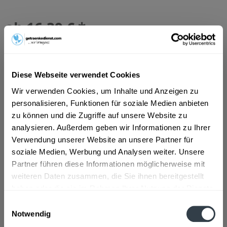
ab 16,39 € *
Inhalt:
7.92 Liter (2,07 € * / 1 Liter)
inkl. MwSt.
ggf. zzgl. Erschwerniszuschlag
Vorrätig
MEHRWEG
Diese Webseite verwendet Cookies
+3,42 € Pfand
Wir verwenden Cookies, um Inhalte und Anzeigen zu
personalisieren, Funktionen für soziale Medien anbieten
In den
Warenkorb
zu können und die Zugriffe auf unsere Website zu
analysieren. Außerdem geben wir Informationen zu Ihrer
Verwendung unserer Website an unsere Partner für
Artikel-Nr.:
25599
soziale Medien, Werbung und Analysen weiter. Unsere
Verfügbar in:
Partner führen diese Informationen möglicherweise mit
weiteren Daten zusammen, die Sie ihnen bereitgestellt
Beschreibung
haben oder die sie im Rahmen Ihrer Nutzung der Dienste
mehr
gesammelt haben.
Einwilligungsauswahl
Notwendig
Zutaten und Allergene
Datenschutzbestimmungen