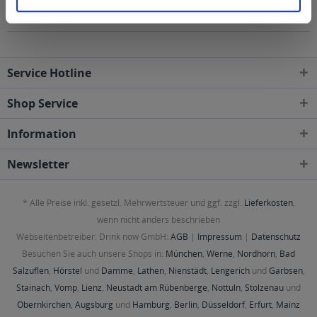
folgenden Regionen, Städten, Orten und Postleitzahl-
Gebieten geliefert
Service Hotline
Shop Service
Information
Newsletter
* Alle Preise inkl. gesetzl. Mehrwertsteuer und ggf. zzgl.
Lieferkosten
,
wenn nicht anders beschrieben
Webseitenbetreiber: Drink now GmbH:
AGB
|
Impressum
|
Datenschutz
Besuchen Sie auch unsere Shops in:
München
,
Werne
,
Nordhorn
,
Bad
Salzuflen
,
Hörstel
und
Damme
,
Lathen
,
Nienstädt
,
Lengerich
und
Garbsen
,
Stainach
,
Vomp
,
Lienz
,
Neustadt am Rübenberge
,
Nottuln
,
Stolzenau
und
Obernkirchen
,
Augsburg
und
Hamburg
,
Berlin
,
Düsseldorf
,
Erfurt
,
Mainz