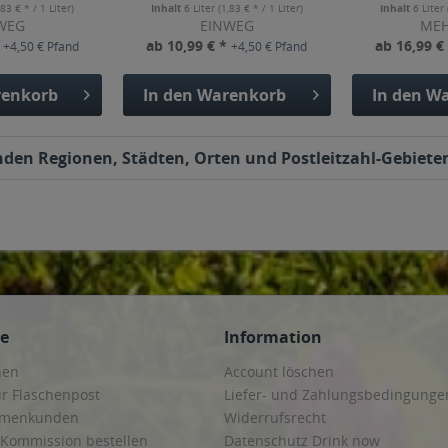
,83 € * / 1 Liter)
Inhalt
6 Liter
(1,83 € * / 1 Liter)
Inhalt
6 Liter
WEG
EINWEG
ME
*
ab 10,99 € *
ab 16,99 €
+4,50 € Pfand
+4,50 € Pfand
enkorb
In den
Warenkorb
In den
Wa
enden Regionen, Städten, Orten und Postleitzahl-Gebieten
ce
Information
hen
Account löschen
ur Flaschenpost
Liefer- und Zahlungsbedingunge
irmenkunden
Widerrufsrecht
 Kommission bestellen
Datenschutz Drink now