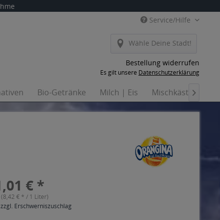
nahme
Service/Hilfe
Wähle Deine Stadt!
Bestellung widerrufen
Es gilt unsere
Datenschutzerklärung
nativen
Bio-Getränke
Milch | Eis
Mischkästen
H

,01 € *
 (8,42 € * / 1 Liter)
 zzgl. Erschwerniszuschlag