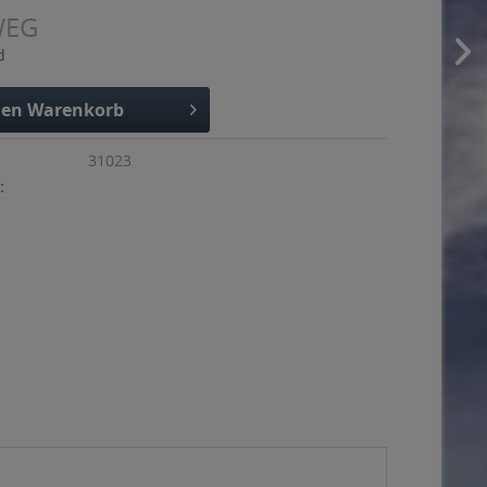
WEG
d
den
Warenkorb
31023
: