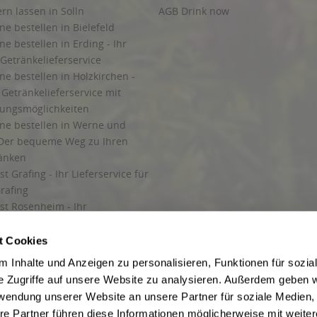
ern lassen in Solln
AGB Drink now
ne bestellen in Bielefeld
ne bestellen in Erding - Ihr
Getränkelieferservice
ne bestellen in Holzkirchen -
Getränkelieferservice mit
lungsmöglichkeiten
ine bestellen in Werne und
Der bequeme Weg zu Ihren
ränken
t Grafing - Ihr Lieferservice für
rafing
st Rosenheim - Ihr
r Getränkeservice in Rosenheim
ng
t Cookies
rung in Starnberg
 Inhalte und Anzeigen zu personalisieren, Funktionen für sozia
e Zugriffe auf unsere Website zu analysieren. Außerdem geben w
 für Getränke
rwendung unserer Website an unsere Partner für soziale Medien
etränke
re Partner führen diese Informationen möglicherweise mit weite