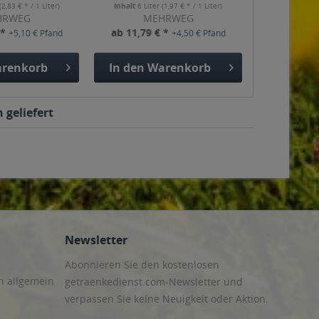
(2,83 € * / 1 Liter)
Inhalt
6 Liter
(1,97 € * / 1 Liter)
HRWEG
MEHRWEG
 *
ab 11,79 € *
+5,10 € Pfand
+4,50 € Pfand
renkorb
In den
Warenkorb
 geliefert
Newsletter
Abonnieren Sie den kostenlosen
n allgemein
getraenkedienst.com-Newsletter und
verpassen Sie keine Neuigkeit oder Aktion.