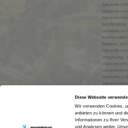
Getränke lief
Getränke onli
Getränke onli
komfortabler 
Getränke onli
Komfortabler 
flexiblen Zah
Getränke onl
Umgebung - 
Lieblingsget
Getränkediens
Getränke in G
Getränkedien
zuverlässige
und Umgebu
Diese Webseite verwende
Getränkeliefe
Wir verwenden Cookies, um
Liefergebiet
anbieten zu können und di
Lieferservice
Informationen zu Ihrer Ve
Wir liefern G
und Analysen weiter. Unse