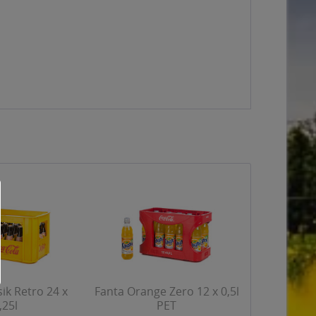
sik Retro 24 x
Fanta Orange Zero 12 x 0,5l
,25l
PET