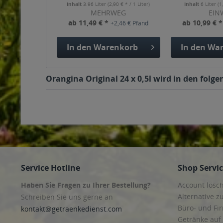
Inhalt
3.96 Liter
(2,90 € * / 1 Liter)
Inhalt
6 Liter
(1
MEHRWEG
EIN
ab 11,49 € *
ab 10,99 € 
+2,46 € Pfand
In den
Warenkorb
In den
War
Orangina Original 24 x 0,5l wird in den folg
Service Hotline
Shop Servi
Haben Sie Fragen zu Ihrer Bestellung?
Account lösc
Alternative z
Schreiben Sie uns gerne an
Büro- und F
kontakt@getraenkedienst.com
Getränke auf