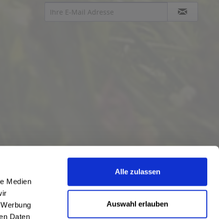
Alle zulassen
le Medien
ir
Auswahl erlauben
, Werbung
ren Daten