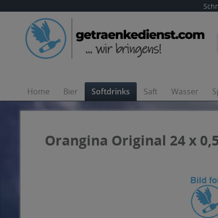
Schn
Home
Bier
Softdrinks
Saft
Wasser
S
Orangina Original 24 x 0,5