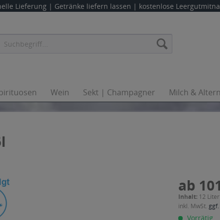
elle Lieferung |
Getränke liefern lassen
| kostenlose Leergutmit
pirituosen
Wein
Sekt | Champagner
Milch & Alter
l
ab 101
Inhalt:
12 Liter
inkl. MwSt.
ggf.
Vorrätig