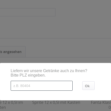
ls angesehen
 12 x 0,5l im
Sprite 12 x 0,5l mit Kasten
Fanta Klas
ten
0