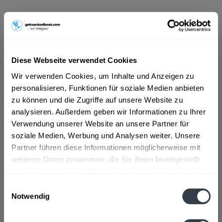
ab 6,69 € *
Inhalt:
8.4 Liter (0,80 € * / 1 Liter)
inkl. MwSt.
ggf. zzgl. Erschwerniszuschlag
Vorrätig
Diese Webseite verwendet Cookies
MEHRWEG
Wir verwenden Cookies, um Inhalte und Anzeigen zu
+3,30 € Pfand
personalisieren, Funktionen für soziale Medien anbieten
zu können und die Zugriffe auf unsere Website zu
In den
Warenkorb
analysieren. Außerdem geben wir Informationen zu Ihrer
Verwendung unserer Website an unsere Partner für
soziale Medien, Werbung und Analysen weiter. Unsere
Artikel-Nr.:
33184
Partner führen diese Informationen möglicherweise mit
Verfügbar in:
weiteren Daten zusammen, die Sie ihnen bereitgestellt
haben oder die sie im Rahmen Ihrer Nutzung der Dienste
Beschreibung
gesammelt haben.
Einwilligungsauswahl
mehr
Notwendig
Datenschutzbestimmungen
Zutaten und Allergene