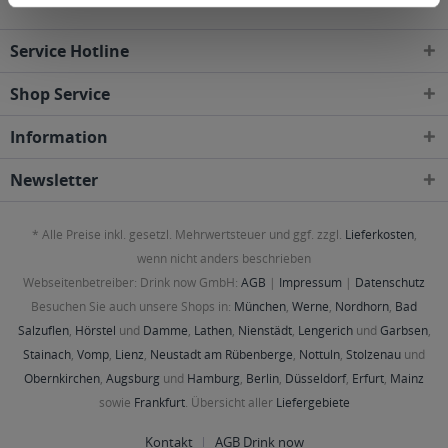
Service Hotline
Shop Service
Information
Newsletter
* Alle Preise inkl. gesetzl. Mehrwertsteuer und ggf. zzgl.
Lieferkosten
,
wenn nicht anders beschrieben
Webseitenbetreiber: Drink now GmbH:
AGB
|
Impressum
|
Datenschutz
Besuchen Sie auch unsere Shops in:
München
,
Werne
,
Nordhorn
,
Bad
Salzuflen
,
Hörstel
und
Damme
,
Lathen
,
Nienstädt
,
Lengerich
und
Garbsen
,
Stainach
,
Vomp
,
Lienz
,
Neustadt am Rübenberge
,
Nottuln
,
Stolzenau
und
Obernkirchen
,
Augsburg
und
Hamburg
,
Berlin
,
Düsseldorf
,
Erfurt
,
Mainz
sowie
Frankfurt
. Übersicht aller
Liefergebiete
Kontakt
AGB Drink now