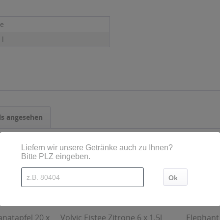
ne
 l
ls angesehen
natapfel 20 x
Volvic Eistee Zitrone 6 x 1,5l
Elephant 