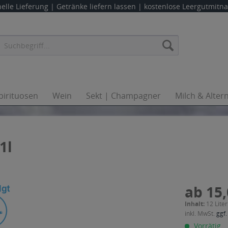
elle Lieferung |
Getränke liefern lassen
| kostenlose Leergutmit
pirituosen
Wein
Sekt | Champagner
Milch & Alter
1l
ab 15,
Inhalt:
12 Liter
inkl. MwSt.
ggf.
Vorrätig