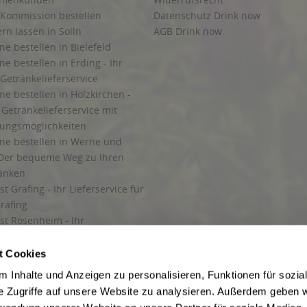
 Kommission bestellen
Datenschutz Drink now
ern lassen in Solln
AGB Drink now
ne bestellen in Bielefeld
ne bestellen in Erding - Ihr
Getränkelieferservice
ne bestellen in Holzkirchen -
Getränkelieferservice mit
lungsmöglichkeiten
ine bestellen in Werne und
Der bequeme Weg zu Ihren
ränken
t Grafing - Ihr Lieferservice für
rafing
st Rosenheim - Ihr
r Getränkeservice in Rosenheim
ng
t Cookies
rung in Starnberg
 Inhalte und Anzeigen zu personalisieren, Funktionen für sozia
e Zugriffe auf unsere Website zu analysieren. Außerdem geben w
 für Getränke