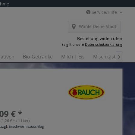
nahme
Service/Hilfe
Wähle Deine Stadt!
Bestellung widerrufen
Es gilt unsere
Datenschutzerklärung
nativen
Bio-Getränke
Milch | Eis
Mischkästen
H

09 € *
 (1,26 € * / 1 Liter)
 zzgl. Erschwerniszuschlag