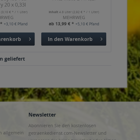
y 20 x 0,33l
r
(3,10 € * / 1 Liter)
Inhalt
4.8 Liter
(2,92 € * / 1 Liter)
HRWEG
MEHRWEG
 *
ab 13,99 € *
+3,10 € Pfand
+5,10 € Pfand
renkorb
In den
Warenkorb
n geliefert
Newsletter
Abonnieren Sie den kostenlosen
n allgemein
getraenkedienst.com-Newsletter und