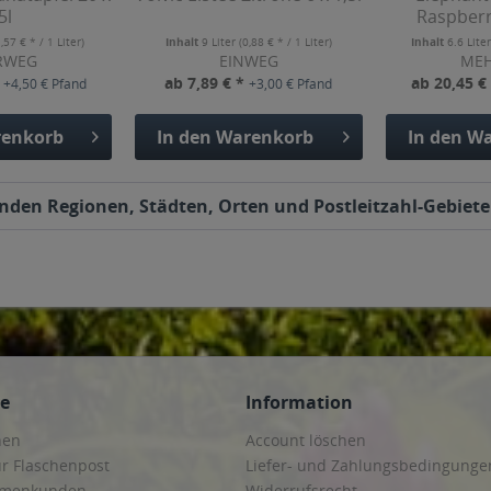
5l
Raspberr
1,57 € * / 1 Liter)
Inhalt
9 Liter
(0,88 € * / 1 Liter)
Inhalt
6.6 Lite
RWEG
EINWEG
ME
*
ab 7,89 € *
ab 20,45 €
+4,50 € Pfand
+3,00 € Pfand
enkorb
In den
Warenkorb
In den
Wa
genden Regionen, Städten, Orten und Postleitzahl-Gebiete
ce
Information
hen
Account löschen
ur Flaschenpost
Liefer- und Zahlungsbedingunge
irmenkunden
Widerrufsrecht