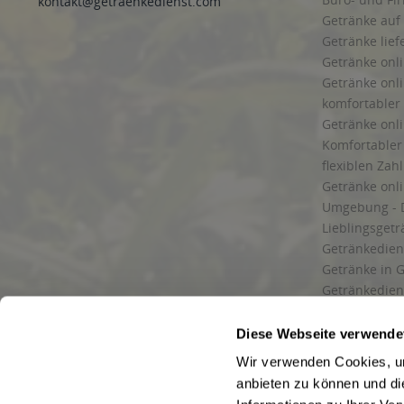
kontakt@getraenkedienst.com
Getränke auf
Getränke lief
Getränke onli
Getränke onli
komfortabler 
Getränke onli
Komfortabler 
flexiblen Zah
Getränke onl
Umgebung - 
Lieblingsget
Getränkediens
Getränke in G
Getränkedien
zuverlässige
und Umgebu
Diese Webseite verwende
Getränkeliefe
Wir verwenden Cookies, um
Liefergebiet
anbieten zu können und di
Lieferservice