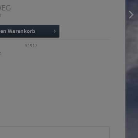
WEG
d
den
Warenkorb
31917
: