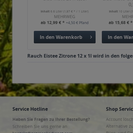
0,
Inhalt
6.6 Liter
(1,97 € * / 1 Liter)
Inhalt
10 Liter
(
MEHRWEG
MEH
ab 12,99 € *
ab 15,68 € 
+4,50 € Pfand
In den
Warenkorb
In den
War
Rauch Eistee Zitrone 12 x 1l wird in den fol
Service Hotline
Shop Servi
Haben Sie Fragen zu Ihrer Bestellung?
Account lösc
Alternative z
Schreiben Sie uns gerne an
Büro- und F