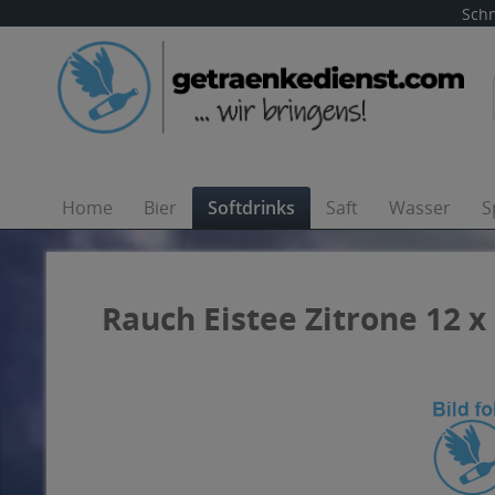
Schn
Home
Bier
Softdrinks
Saft
Wasser
S
Rauch Eistee Zitrone 12 x 