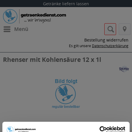
Getränke liefern lassen
Menü
Bestellung widerrufen
Es gilt unsere
Datenschutzerklärung
Rhenser mit Kohlensäure 12 x 1l