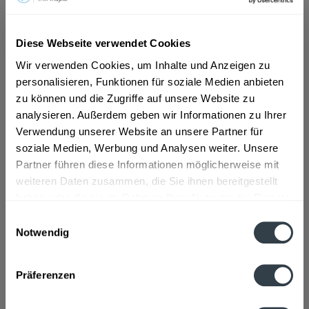
ab 9,69 € *
Diese Webseite verwendet Cookies
Inhalt:
12 Liter (0,81 € * / 1 Liter)
Wir verwenden Cookies, um Inhalte und Anzeigen zu
inkl. MwSt.
ggf. zzgl. Erschwerniszuschlag
personalisieren, Funktionen für soziale Medien anbieten
Vorrätig
MEHRWEG
zu können und die Zugriffe auf unsere Website zu
analysieren. Außerdem geben wir Informationen zu Ihrer
+3,30 € Pfand
Verwendung unserer Website an unsere Partner für
soziale Medien, Werbung und Analysen weiter. Unsere
In den
Warenkorb
Partner führen diese Informationen möglicherweise mit
weiteren Daten zusammen, die Sie ihnen bereitgestellt
Artikel-Nr.:
32055
haben oder die sie im Rahmen Ihrer Nutzung der Dienste
Verfügbar in:
gesammelt haben.
Einwilligungsauswahl
Notwendig
Beschreibung
Datenschutzbestimmungen
mehr
Präferenzen
Zutaten und Allergene