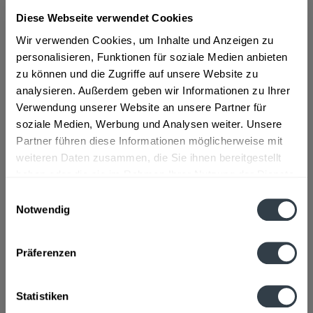
Diese Webseite verwendet Cookies
ab 6,79 € *
Wir verwenden Cookies, um Inhalte und Anzeigen zu
Inhalt:
0.7 Liter (9,70 € * / 1 Liter)
personalisieren, Funktionen für soziale Medien anbieten
inkl. MwSt.
ggf. zzgl. Erschwerniszuschlag
zu können und die Zugriffe auf unsere Website zu
Vorrätig
analysieren. Außerdem geben wir Informationen zu Ihrer
Verwendung unserer Website an unsere Partner für
In den
Warenkorb
soziale Medien, Werbung und Analysen weiter. Unsere
Partner führen diese Informationen möglicherweise mit
Artikel-Nr.:
32636
weiteren Daten zusammen, die Sie ihnen bereitgestellt
Verfügbar in:
haben oder die sie im Rahmen Ihrer Nutzung der Dienste
gesammelt haben.
Einwilligungsauswahl
Beschreibung
Notwendig
Datenschutzbestimmungen
mehr
Präferenzen
Hersteller
Lagerkorn GmbH, Düsseldorfer Straße 20, 48624
Statistiken
Schöppingen
mehr