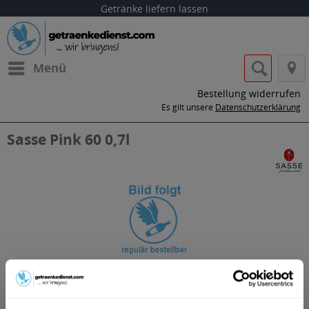
Getränke liefern lassen
Menü
Bestellung widerrufen
Es gilt unsere
Datenschutzerklärung
Sasse Pink 60 0,7l