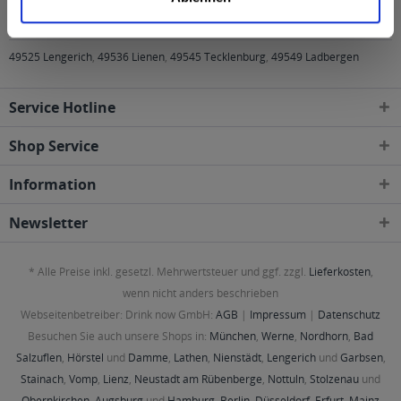
Regionen, Städten, Orten und Postleitzahl-Gebieten
geliefert
49525 Lengerich
,
49536 Lienen
,
49545 Tecklenburg
,
49549 Ladbergen
Service Hotline
Shop Service
Information
Newsletter
* Alle Preise inkl. gesetzl. Mehrwertsteuer und ggf. zzgl.
Lieferkosten
,
wenn nicht anders beschrieben
Webseitenbetreiber: Drink now GmbH:
AGB
|
Impressum
|
Datenschutz
Besuchen Sie auch unsere Shops in:
München
,
Werne
,
Nordhorn
,
Bad
Salzuflen
,
Hörstel
und
Damme
,
Lathen
,
Nienstädt
,
Lengerich
und
Garbsen
,
Stainach
,
Vomp
,
Lienz
,
Neustadt am Rübenberge
,
Nottuln
,
Stolzenau
und
Obernkirchen
,
Augsburg
und
Hamburg
,
Berlin
,
Düsseldorf
,
Erfurt
,
Mainz