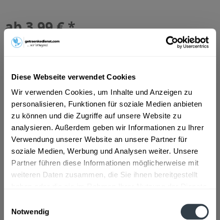
ab 3,99 € *
Inhalt:
9 Liter (0,44 € * / 1 Liter)
inkl. MwSt.
ggf. zzgl. Erschwerniszuschlag
Vorrätig
MEHRWEG
Diese Webseite verwendet Cookies
+3,30 € Pfand
Wir verwenden Cookies, um Inhalte und Anzeigen zu
personalisieren, Funktionen für soziale Medien anbieten
In den
Warenkorb
zu können und die Zugriffe auf unsere Website zu
analysieren. Außerdem geben wir Informationen zu Ihrer
Artikel-Nr.:
32645
Verwendung unserer Website an unsere Partner für
Verfügbar in:
soziale Medien, Werbung und Analysen weiter. Unsere
Lengerich
,
Ladbergen
,
Lienen
,
Tecklenburg
Partner führen diese Informationen möglicherweise mit
weiteren Daten zusammen, die Sie ihnen bereitgestellt
Beschreibung
haben oder die sie im Rahmen Ihrer Nutzung der Dienste
mehr
gesammelt haben.
Einwilligungsauswahl
Notwendig