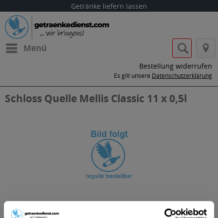
Getränke liefern lassen
Menü
Bestellung widerrufen
Es gilt unsere
Datenschutzerklärung
Schloss Quelle Mellis Classic 11 x 0,5l