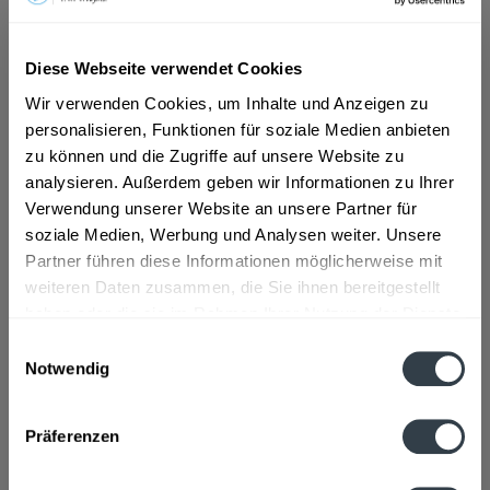
ab 7,39 € *
Diese Webseite verwendet Cookies
Inhalt:
5.5 Liter (1,34 € * / 1 Liter)
Wir verwenden Cookies, um Inhalte und Anzeigen zu
inkl. MwSt.
ggf. zzgl. Erschwerniszuschlag
personalisieren, Funktionen für soziale Medien anbieten
Vorrätig
MEHRWEG
zu können und die Zugriffe auf unsere Website zu
analysieren. Außerdem geben wir Informationen zu Ihrer
+4,25 € Pfand
Verwendung unserer Website an unsere Partner für
soziale Medien, Werbung und Analysen weiter. Unsere
In den
Warenkorb
Partner führen diese Informationen möglicherweise mit
weiteren Daten zusammen, die Sie ihnen bereitgestellt
Artikel-Nr.:
32815
haben oder die sie im Rahmen Ihrer Nutzung der Dienste
Verfügbar in:
gesammelt haben.
Einwilligungsauswahl
Notwendig
Beschreibung
Datenschutzbestimmungen
mehr
Präferenzen
Zutaten und Allergene