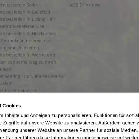
ern lassen in Solln
AGB Drink now
ne bestellen in Bielefeld
ne bestellen in Erding - Ihr
Getränkelieferservice
ne bestellen in Holzkirchen -
Getränkelieferservice mit
lungsmöglichkeiten
ine bestellen in Werne und
Der bequeme Weg zu Ihren
ränken
t Grafing - Ihr Lieferservice für
rafing
st Rosenheim - Ihr
r Getränkeservice in Rosenheim
ng
t Cookies
rung in Starnberg
 Inhalte und Anzeigen zu personalisieren, Funktionen für sozia
e Zugriffe auf unsere Website zu analysieren. Außerdem geben w
 für Getränke
rwendung unserer Website an unsere Partner für soziale Medien
etränke
re Partner führen diese Informationen möglicherweise mit weite