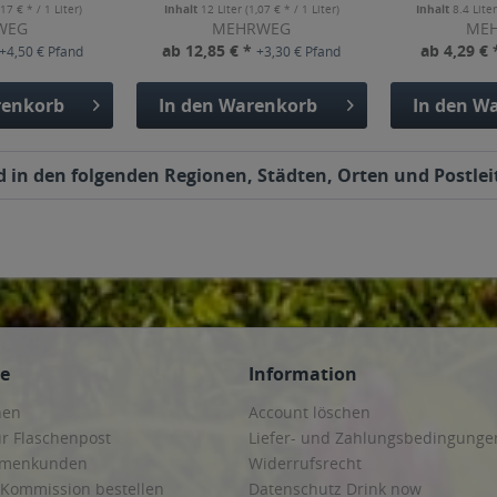
,17 € * / 1 Liter)
Inhalt
12 Liter
(1,07 € * / 1 Liter)
Inhalt
8.4 Lite
WEG
MEHRWEG
ME
ab 12,85 € *
ab 4,29 €
+4,50 € Pfand
+3,30 € Pfand
enkorb
In den
Warenkorb
In den
Wa
d in den folgenden Regionen, Städten, Orten und Postlei
ce
Information
hen
Account löschen
ur Flaschenpost
Liefer- und Zahlungsbedingunge
irmenkunden
Widerrufsrecht
 Kommission bestellen
Datenschutz Drink now