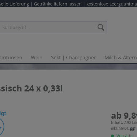
elle Lieferung |
Getränke liefern lassen
| kostenlose Leergutmit
pirituosen
Wein
Sekt | Champagner
Milch & Alter
isch 24 x 0,33l
ab 9,8
Inhalt:
7.92 Lit
inkl. MwSt.
ggf.
Vorrätig