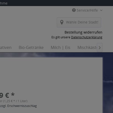
nahme
Service/Hilfe
Wähle Deine Stadt!
Bestellung widerrufen
Es gilt unsere
Datenschutzerklärung
nativen
Bio-Getränke
Milch | Eis
Mischkästen
Ha

9 € *
er (1,25 € * / 1 Liter)
 zzgl. Erschwerniszuschlag