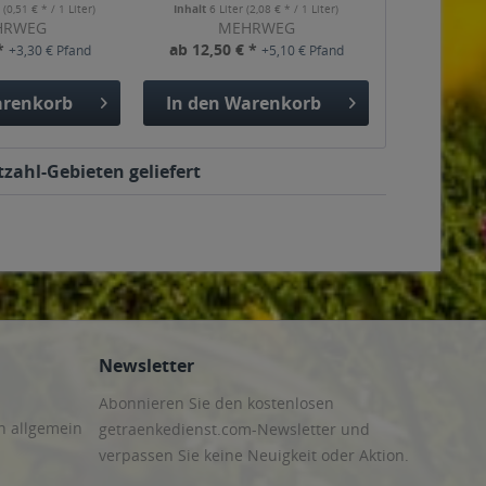
r
(0,51 € * / 1 Liter)
Inhalt
6 Liter
(2,08 € * / 1 Liter)
HRWEG
MEHRWEG
 *
ab 12,50 € *
+3,30 € Pfand
+5,10 € Pfand
renkorb
In den
Warenkorb
tzahl-Gebieten geliefert
Newsletter
Abonnieren Sie den kostenlosen
n allgemein
getraenkedienst.com-Newsletter und
verpassen Sie keine Neuigkeit oder Aktion.