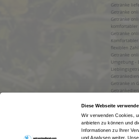
Getränke lief
Getränke onli
Getränke onli
komfortabler 
Getränke onli
Komfortabler 
flexiblen Zah
Getränke onl
Umgebung - 
Lieblingsget
Getränkediens
Getränke in G
Getränkedien
zuverlässige
und Umgebu
Diese Webseite verwende
Getränkeliefe
Wir verwenden Cookies, um
Liefergebiet
anbieten zu können und di
Lieferservice
Informationen zu Ihrer Ve
Wir liefern G
und Analysen weiter. Unse