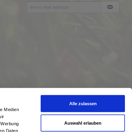
Alle zulassen
le Medien
ir
Auswahl erlauben
, Werbung
ren Daten