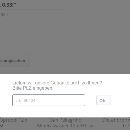
 0,33l"
,33 l
ls angesehen
 Sprudel 12 x
San Pellegrino
Dietenbronne
5l
Mineralwasser 12 x 1l Glas
0,7