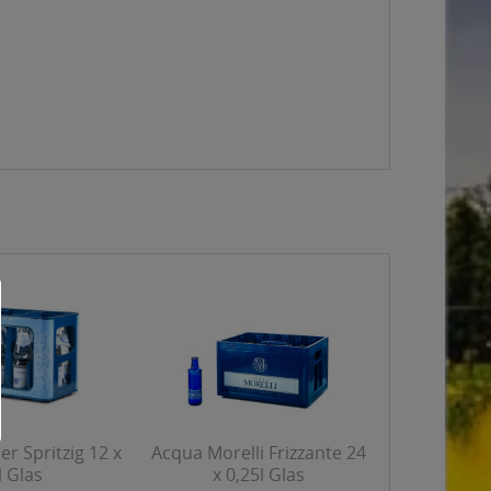
r Spritzig 12 x
Acqua Morelli Frizzante 24
l Glas
x 0,25l Glas