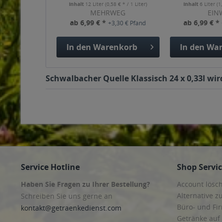
Inhalt
12 Liter
(0,58 € * / 1 Liter)
Inhalt
6 Liter
(1
MEHRWEG
EIN
ab 6,99 € *
ab 6,99 € *
+3,30 € Pfand
In den
Warenkorb
In den
War
Schwalbacher Quelle Klassisch 24 x 0,33l wir
Service Hotline
Shop Servi
Haben Sie Fragen zu Ihrer Bestellung?
Account lösc
Alternative z
Schreiben Sie uns gerne an
Büro- und F
kontakt@getraenkedienst.com
Getränke auf