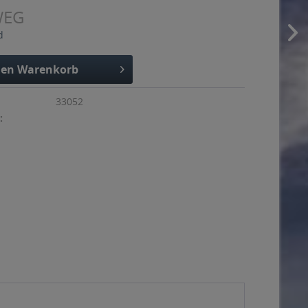
WEG
d
den
Warenkorb
33052
: