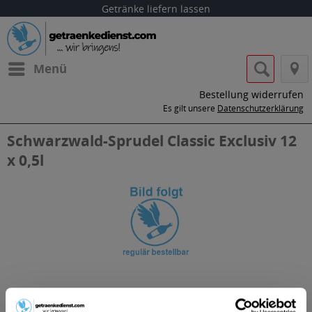
Getränke liefern lassen
Menü
Bestellung widerrufen
Es gilt unsere
Datenschutzerklärung
Schwarzwald-Sprudel Classic Exclusiv 12
x 0,5l