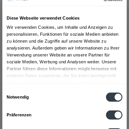
ab 8,49 € *
Diese Webseite verwendet Cookies
Inhalt:
6 Liter (1,42 € * / 1 Liter)
Wir verwenden Cookies, um Inhalte und Anzeigen zu
inkl. MwSt.
ggf. zzgl. Erschwerniszuschlag
personalisieren, Funktionen für soziale Medien anbieten
Vorrätig
MEHRWEG
zu können und die Zugriffe auf unsere Website zu
analysieren. Außerdem geben wir Informationen zu Ihrer
+4,50 € Pfand
Verwendung unserer Website an unsere Partner für
soziale Medien, Werbung und Analysen weiter. Unsere
In den
Warenkorb
Partner führen diese Informationen möglicherweise mit
weiteren Daten zusammen, die Sie ihnen bereitgestellt
Artikel-Nr.:
33092
haben oder die sie im Rahmen Ihrer Nutzung der Dienste
Verfügbar in:
gesammelt haben.
Einwilligungsauswahl
Notwendig
Beschreibung
Datenschutzbestimmungen
mehr
Präferenzen
Zutaten und Allergene