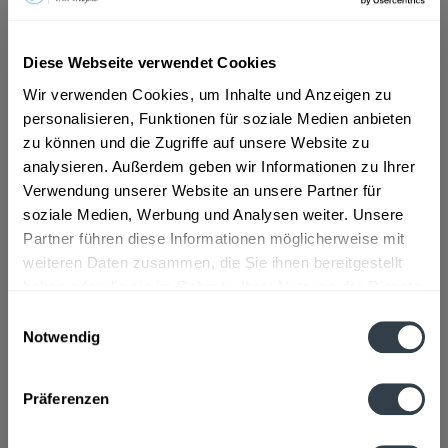
ab 6,29 € *
Diese Webseite verwendet Cookies
Inhalt:
12 Liter (0,52 € * / 1 Liter)
Wir verwenden Cookies, um Inhalte und Anzeigen zu
inkl. MwSt.
ggf. zzgl. Erschwerniszuschlag
personalisieren, Funktionen für soziale Medien anbieten
Vorrätig
MEHRWEG
zu können und die Zugriffe auf unsere Website zu
analysieren. Außerdem geben wir Informationen zu Ihrer
+4,50 € Pfand
Verwendung unserer Website an unsere Partner für
soziale Medien, Werbung und Analysen weiter. Unsere
In den
Warenkorb
Partner führen diese Informationen möglicherweise mit
weiteren Daten zusammen, die Sie ihnen bereitgestellt
Artikel-Nr.:
30813
haben oder die sie im Rahmen Ihrer Nutzung der Dienste
Verfügbar in:
gesammelt haben.
Einwilligungsauswahl
Notwendig
Beschreibung
Datenschutzbestimmungen
mehr
Präferenzen
Zutaten und Allergene