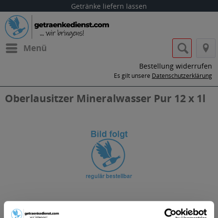
Getränke liefern lassen
Menü
Bestellung widerrufen
Es gilt unsere
Datenschutzerklärung
Oberlausitzer Mineralwasser Pur 12 x 1l