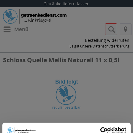
Getränke liefern lassen
Menü
Bestellung widerrufen
Es gilt unsere
Datenschutzerklärung
Schloss Quelle Mellis Naturell 11 x 0,5l