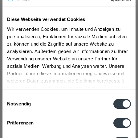
ab 9,89 € *
Diese Webseite verwendet Cookies
Inhalt:
5.5 Liter (1,80 € * / 1 Liter)
Wir verwenden Cookies, um Inhalte und Anzeigen zu
inkl. MwSt.
ggf. zzgl. Erschwerniszuschlag
personalisieren, Funktionen für soziale Medien anbieten
Vorrätig
MEHRWEG
zu können und die Zugriffe auf unsere Website zu
analysieren. Außerdem geben wir Informationen zu Ihrer
+4,25 € Pfand
Verwendung unserer Website an unsere Partner für
soziale Medien, Werbung und Analysen weiter. Unsere
In den
Warenkorb
Partner führen diese Informationen möglicherweise mit
weiteren Daten zusammen, die Sie ihnen bereitgestellt
Artikel-Nr.:
32825
haben oder die sie im Rahmen Ihrer Nutzung der Dienste
Verfügbar in:
gesammelt haben.
Einwilligungsauswahl
Notwendig
Beschreibung
Datenschutzbestimmungen
mehr
Präferenzen
Zutaten und Allergene