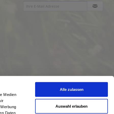
Alle zulassen
le Medien
ir
Auswahl erlauben
, Werbung
ren Daten