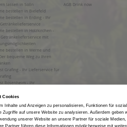
ern lassen in Solln
AGB Drink now
ne bestellen in Bielefeld
ne bestellen in Erding - Ihr
Getränkelieferservice
ne bestellen in Holzkirchen -
Getränkelieferservice mit
lungsmöglichkeiten
ine bestellen in Werne und
Der bequeme Weg zu Ihren
ränken
t Grafing - Ihr Lieferservice für
rafing
st Rosenheim - Ihr
r Getränkeservice in Rosenheim
ng
t Cookies
rung in Starnberg
 Inhalte und Anzeigen zu personalisieren, Funktionen für sozia
e Zugriffe auf unsere Website zu analysieren. Außerdem geben w
 für Getränke
rwendung unserer Website an unsere Partner für soziale Medien
etränke
re Partner führen diese Informationen möglicherweise mit weite