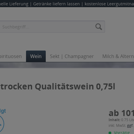
elle Lieferung |
Getränke liefern lassen
| kostenlose Leergutmit
pirituosen
Wein
Sekt | Champagner
Milch & Alter
 trocken Qualitätswein 0,75l
ab 101
Inhalt:
0.75 Lit
inkl. MwSt.
ggf.
Vorrätig