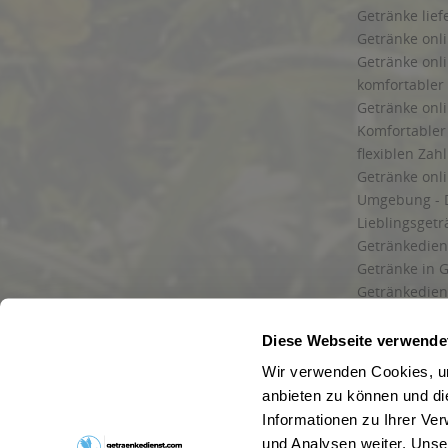
Getränke lief
Getränke onli
Getränke onli
komfortabler 
Getränke onli
Komfortabler 
flexiblen Zah
Getränke onl
Umgebung - 
Lieblingsget
Getränkediens
Getränke in G
Getränkedien
zuverlässige
und Umgebu
Diese Webseite verwende
Getränkeliefe
Wir verwenden Cookies, um
Liefergebiet
anbieten zu können und di
Lieferservice
Informationen zu Ihrer Ve
Wir liefern G
und Analysen weiter. Unse