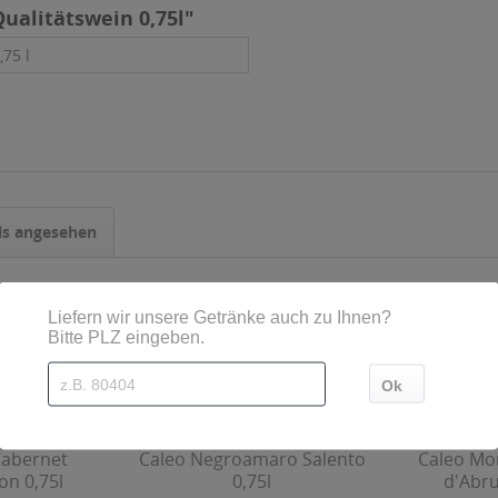
ualitätswein 0,75l"
,75 l
ls angesehen
Cabernet
Caleo Negroamaro Salento
Caleo Mo
on 0,75l
0,75l
d'Abru