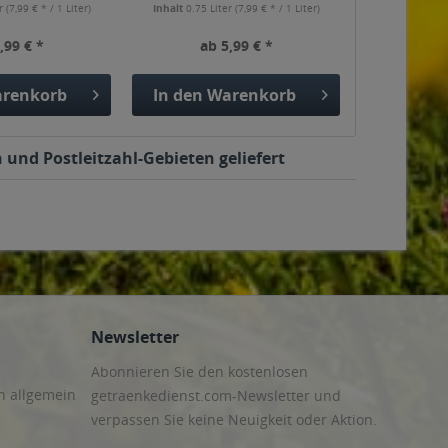
er
(7,99 € * / 1 Liter)
Inhalt
0.75 Liter
(7,99 € * / 1 Liter)
,99 € *
ab 5,99 € *
renkorb
In den
Warenkorb
 und Postleitzahl-Gebieten geliefert
Newsletter
Abonnieren Sie den kostenlosen
n allgemein
getraenkedienst.com-Newsletter und
verpassen Sie keine Neuigkeit oder Aktion.