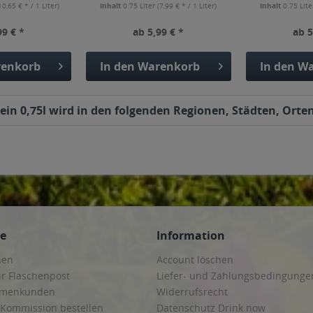
10,65 € * / 1 Liter)
Inhalt
0.75 Liter
(7,99 € * / 1 Liter)
Inhalt
0.75 Lit
99 € *
ab 5,99 € *
ab 5
enkorb
In den
Warenkorb
In den
Wa
in 0,75l wird in den folgenden Regionen, Städten, Orten
ce
Information
hen
Account löschen
ur Flaschenpost
Liefer- und Zahlungsbedingunge
irmenkunden
Widerrufsrecht
 Kommission bestellen
Datenschutz Drink now