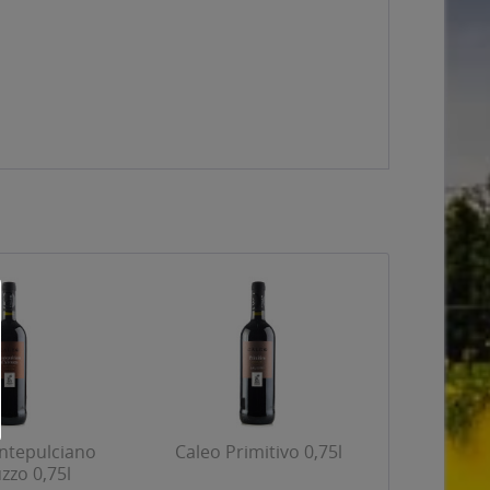
ntepulciano
Caleo Primitivo 0,75l
zzo 0,75l