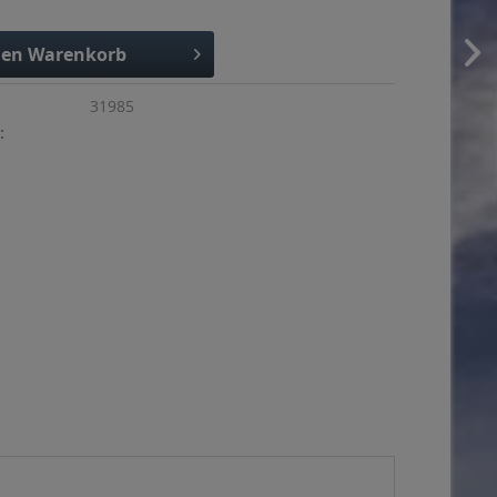
den
Warenkorb
31985
: