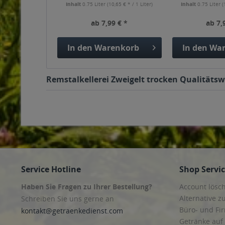
Inhalt
0.75 Liter
(10,65 € * / 1 Liter)
Inhalt
0.75 Liter
(
ab 7,99 € *
ab 7,
In den
Warenkorb
In den
War
Remstalkellerei Zweigelt trocken Qualitätswe
Service Hotline
Shop Servi
Haben Sie Fragen zu Ihrer Bestellung?
Account lösc
Alternative z
Schreiben Sie uns gerne an
Büro- und F
kontakt@getraenkedienst.com
Getränke auf