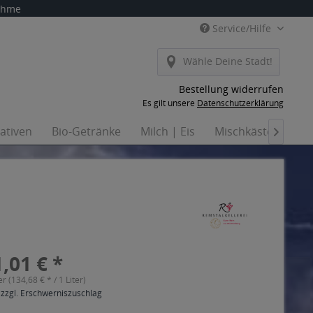
nahme
Service/Hilfe
Wähle Deine Stadt!
Bestellung widerrufen
Es gilt unsere
Datenschutzerklärung
nativen
Bio-Getränke
Milch | Eis
Mischkästen
Ha

,01 € *
er (134,68 € * / 1 Liter)
 zzgl. Erschwerniszuschlag