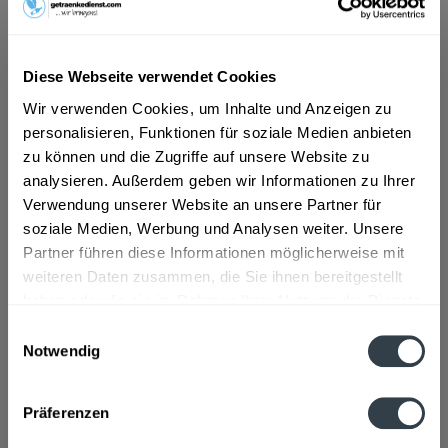
ab 6,69 € *
Diese Webseite verwendet Cookies
Inhalt:
0.75 Liter (8,92 € * / 1 Liter)
inkl. MwSt.
ggf. zzgl. Erschwerniszuschlag
Wir verwenden Cookies, um Inhalte und Anzeigen zu
Vorrätig
personalisieren, Funktionen für soziale Medien anbieten
zu können und die Zugriffe auf unsere Website zu
In den
Warenkorb
analysieren. Außerdem geben wir Informationen zu Ihrer
Verwendung unserer Website an unsere Partner für
Artikel-Nr.:
32491
soziale Medien, Werbung und Analysen weiter. Unsere
Verfügbar in:
Partner führen diese Informationen möglicherweise mit
weiteren Daten zusammen, die Sie ihnen bereitgestellt
Beschreibung
haben oder die sie im Rahmen Ihrer Nutzung der Dienste
gesammelt haben.
mehr
Einwilligungsauswahl
Notwendig
Datenschutzbestimmungen
Zutaten und Allergene
Enthält SULFITE
mehr
Präferenzen