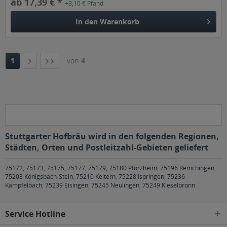
ab 17,39 € *
+3,10 € Pfand
In den
Warenkorb
1
von
4
Stuttgarter Hofbräu wird in den folgenden Regionen,
Städten, Orten und Postleitzahl-Gebieten geliefert
75172, 75173, 75175, 75177, 75179, 75180 Pforzheim
,
75196 Remchingen
,
75203 Königsbach-Stein
,
75210 Keltern
,
75228 Ispringen
,
75236
Kämpfelbach
,
75239 Eisingen
,
75245 Neulingen
,
75249 Kieselbronn
Service Hotline