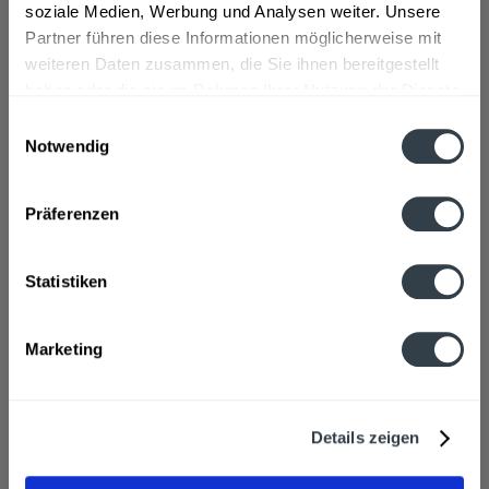
+3,10 € Pfand
soziale Medien, Werbung und Analysen weiter. Unsere
Partner führen diese Informationen möglicherweise mit
In den
Warenkorb
weiteren Daten zusammen, die Sie ihnen bereitgestellt
haben oder die sie im Rahmen Ihrer Nutzung der Dienste
gesammelt haben.
Einwilligungsauswahl
Notwendig
Datenschutzbestimmungen
Präferenzen
Statistiken
Stuttgarter Hofbräu Kellerbier Bügel 20 x 0,5l...
Marketing
"Naturtrüb und hell vereint die Bierspezialität
vollmundigen Geschmack mit einer milden Hopfennote.
Unser Kellerbier", so der Hersteller.
Details zeigen
Inhalt
10 Liter
(1,77 € * / 1 Liter)
MEHRWEG