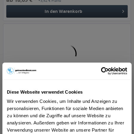
+3,42 € Pfand
In den
Warenkorb
Stuttgarter Hofbräu Käpsele Helles 24 x 0,25l Glas
Diese Webseite verwendet Cookies
"Hell in der Optik überzeugt unser Käpsele durch ein
Wir verwenden Cookies, um Inhalte und Anzeigen zu
raffiniertes Zusammenspiel von dezenten Malzaromen und
personalisieren, Funktionen für soziale Medien anbieten
einer angenehm milden Hopfennote mit spritzig-frischem
Geschmack. Direkt aus der 0,25 l Flasche getrunken,
zu können und die Zugriffe auf unsere Website zu
schmeckt es immer...
Inhalt
6 Liter
(2,48 € * / 1 Liter)
analysieren. Außerdem geben wir Informationen zu Ihrer
MEHRWEG
Verwendung unserer Website an unsere Partner für
ab 14,89 € *