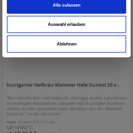
ab 17,69 € *
+3,10 € Pfand
Alle zulassen
In den
Warenkorb
Auswahl erlauben
Ablehnen
Stuttgarter Hofbräu Malteser Hefe Dunkel 20 x...
"Bernsteinfarben und hefetrüb. Kerniges Aroma harmoniert
mit kräftigen Röstmalzen, umspielt von fruchtigen Nuancen.
Unsere dunkle Spezialität nach Rezeptur aus der Malteser
Brauerei", so der Hersteller.
Inhalt
10 Liter
(1,73 € * / 1 Liter)
MEHRWEG