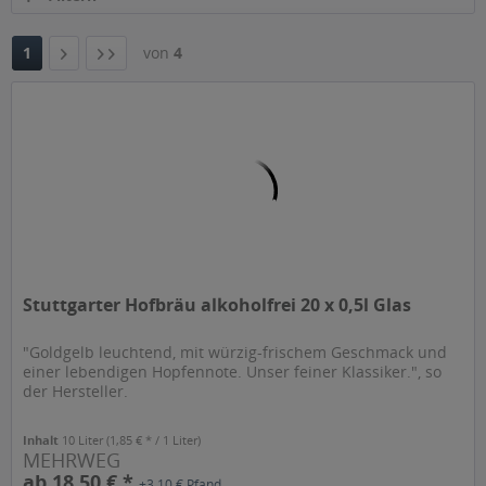
1
von
4
Stuttgarter Hofbräu alkoholfrei 20 x 0,5l Glas
"Goldgelb leuchtend, mit würzig-frischem Geschmack und
einer lebendigen Hopfennote. Unser feiner Klassiker.", so
der Hersteller.
Inhalt
10 Liter
(1,85 € * / 1 Liter)
MEHRWEG
ab 18,50 € *
+3,10 € Pfand