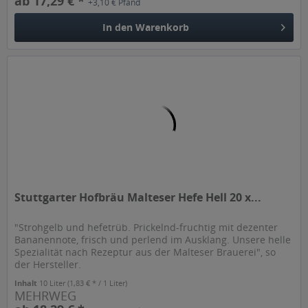
ab 17,29 € *
+3,10 € Pfand
In den
Warenkorb
Stuttgarter Hofbräu Malteser Hefe Hell 20 x...
"Strohgelb und hefetrüb. Prickelnd-fruchtig mit dezenter
Bananennote, frisch und perlend im Ausklang. Unsere helle
Spezialität nach Rezeptur aus der Malteser Brauerei", so
der Hersteller.
Inhalt
10 Liter
(1,83 € * / 1 Liter)
MEHRWEG