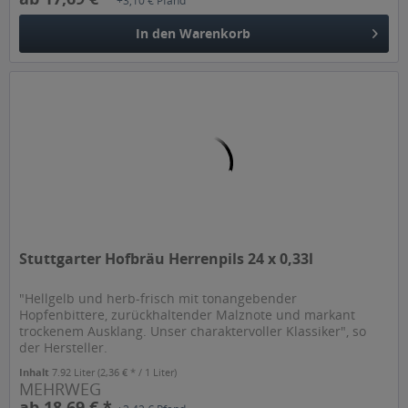
+3,10 € Pfand
In den
Warenkorb
Stuttgarter Hofbräu Herrenpils 24 x 0,33l
"Hellgelb und herb-frisch mit tonangebender
Hopfenbittere, zurückhaltender Malznote und markant
trockenem Ausklang. Unser charaktervoller Klassiker", so
der Hersteller.
Inhalt
7.92 Liter
(2,36 € * / 1 Liter)
MEHRWEG
ab 18,69 € *