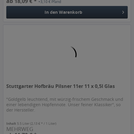
ab 18,09 € *
+3,10 € Pfand
In den
Warenkorb
Stuttgarter Hofbräu Pilsner 11er 11 x 0,5l Glas
"Goldgelb leuchtend, mit würzig-frischem Geschmack und
einer lebendigen Hopfennote. Unser feiner Klassiker", so
der Hersteller.
Inhalt
5.5 Liter
(2,13 € * / 1 Liter)
MEHRWEG