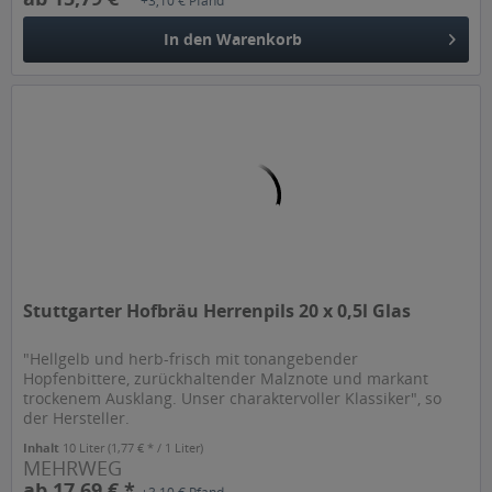
+3,10 € Pfand
In den
Warenkorb
Stuttgarter Hofbräu Herrenpils 20 x 0,5l Glas
"Hellgelb und herb-frisch mit tonangebender
Hopfenbittere, zurückhaltender Malznote und markant
trockenem Ausklang. Unser charaktervoller Klassiker", so
der Hersteller.
Inhalt
10 Liter
(1,77 € * / 1 Liter)
MEHRWEG
ab 17,69 € *