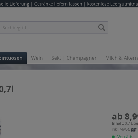
elle Lieferung |
Getränke liefern lassen
| kostenlose Leergutmit
pirituosen
Wein
Sekt | Champagner
Milch & Alter
0,7l
ab 8,9
Inhalt:
0.7 Lite
inkl. MwSt.
ggf.
Vorrätig