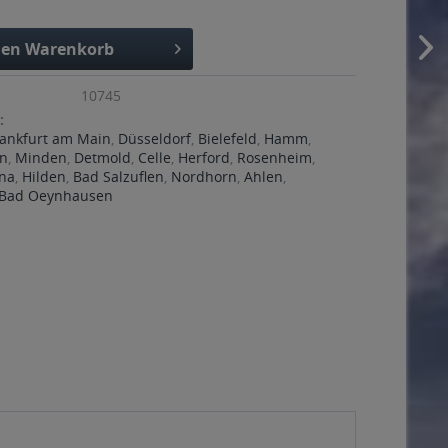
den
Warenkorb
10745
:
rankfurt am Main
,
Düsseldorf
,
Bielefeld
,
Hamm
,
n
,
Minden
,
Detmold
,
Celle
,
Herford
,
Rosenheim
,
na
,
Hilden
,
Bad Salzuflen
,
Nordhorn
,
Ahlen
,
Bad Oeynhausen