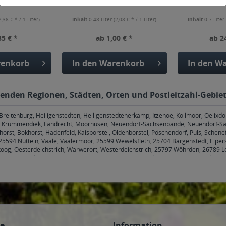
2,38 € * / 1 Liter)
Inhalt
0.48 Liter
(2,08 € * / 1 Liter)
Inhalt
0.7 Lite
85 € *
ab 1,00 € *
ab 2
enkorb
In den
Warenkorb
In den
Wa
olgenden Regionen, Städten, Orten und Postleitzahl-Gebiet
eitenburg, Heiligenstedten, Heiligenstedtenerkamp, Itzehoe, Kollmoor, Oelixdo
e, Krummendiek, Landrecht, Moorhusen, Neuendorf-Sachsenbande, Neuendorf-S
orst, Bokhorst, Hadenfeld, Kaisborstel, Oldenborstel, Pöschendorf, Puls, Schenef
25594 Nutteln, Vaale, Vaalermoor
,
25599 Wewelsfleth
,
25704 Bargenstedt, Elper
g, Oesterdeichstrich, Warwerort, Westerdeichstrich
,
25797 Wöhrden
,
26789 Le
,
26899 Rhede
,
29221, 29223, 29225, 29227, 29229 Celle
,
29308 Winsen (Aller)
,
2
, 30827 Garbsen
,
30890 Barsinghausen
,
30900 Wedemark
,
30916 Isernhagen
,
30
, Bad Nenndorf Bad Nenndorf, Bad Nenndorf Horsten, Bad Nenndorf Riepen, B
m Münchehagen, Rehburg-Loccum Rehburg, Rehburg-Loccum Winzlar
,
31552 Ape
oldorf, Rodenberg, Rodenberg Algesdorf, Rodenberg Rodenberg
,
31553 Auhagen, 
5 Suthfeld, Suthfeld Helsinghausen, Suthfeld Kreuzriehe, Suthfeld Riehe
,
31556 W
pinghausen Wölpinghausen
,
31558 Hagenburg, Hagenburg Altenhagen, Hagenb
tolzenau Anemolter-Schinna, Stolzenau Anemolter-Schinna, Anemolter, Stolzenau
ce
Information