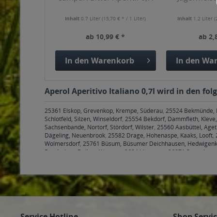
Inhalt
0.7 Liter
(15,70 € * / 1 Liter)
Inhalt
1.2 Liter
(
ab 10,99 € *
ab 2,
In den
Warenkorb
In den
War
Aperol Aperitivo Italiano 0,7l wird in den f
25361 Elskop, Grevenkop, Krempe, Süderau
,
25524 Bekmünde, Br
Schlotfeld, Silzen, Winseldorf
,
25554 Bekdorf, Dammfleth, Klev
Sachsenbande, Nortorf, Stördorf, Wilster
,
25560 Aasbüttel, Ageth
Dägeling, Neuenbrook
,
25582 Drage, Hohenaspe, Kaaks, Looft
,
Wolmersdorf
,
25761 Büsum, Büsumer Deichhausen, Hedwigenkoo
Bunderhee, Dollart, Wymeer
,
26844 Jemgum
,
26871 Papenburg
Wathlingen
,
29352 Adelheidsdorf
,
29356 Bröckel
,
30823, 30826
Wunstorf
,
31535 Neustadt am Rübenberge
,
31542 Bad Nenndorf
Loccum Bad Rehburg, Rehburg-Loccum Loccum, Rehburg-Loccu
Kleinhegesdorf, Apelern Lyhren, Apelern Reinsdorf, Apelern S
Sachsenhagen Nienbrügge, Sachsenhagen Sachsenhagen
,
3155
Schmalenbruch-Windhorn, Wölpinghausen Wiedenbrügge, Wöl
Hohnhorst Ohndorf, Hohnhorst Rehren A.R.
,
31592 Stolzenau, S
Service Hotline
Shop Servi