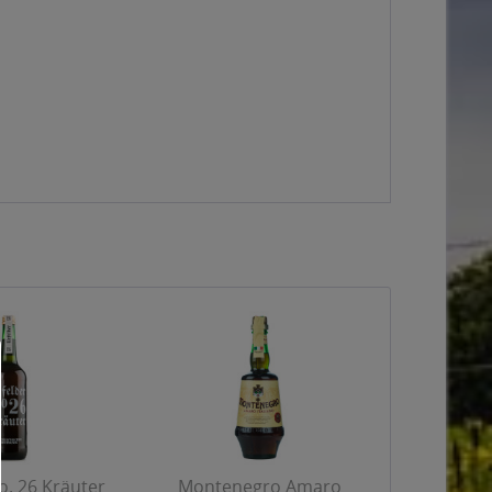
o. 26 Kräuter
Montenegro Amaro