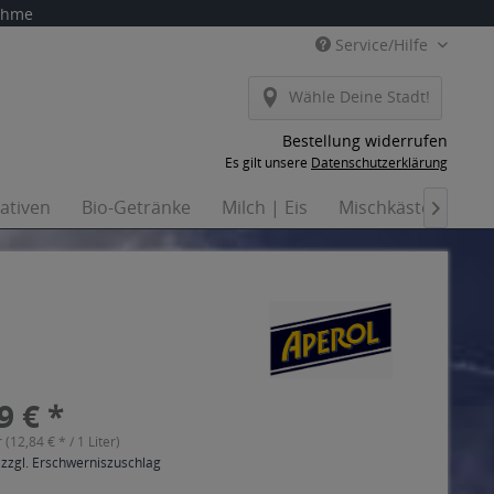
nahme
Service/Hilfe
Wähle Deine Stadt!
Bestellung widerrufen
Es gilt unsere
Datenschutzerklärung
nativen
Bio-Getränke
Milch | Eis
Mischkästen
Ha

9 € *
r (12,84 € * / 1 Liter)
 zzgl. Erschwerniszuschlag