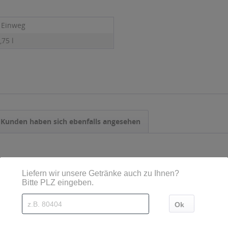
- Einweg
,75 l
Kunden haben sich ebenfalls angesehen
r 12 x 0,1l
Jägermeister 24 x 0,02l
Urfelder N