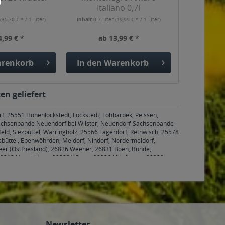
Italiano 0,7l
r
(35,70 € * / 1 Liter)
Inhalt
0.7 Liter
(19,99 € * / 1 Liter)
4,99 € *
ab 13,99 € *
renkorb
In den
Warenkorb
en geliefert
rf
,
25551 Hohenlockstedt, Lockstedt, Lohbarbek, Peissen,
achsenbande Neuendorf bei Wilster, Neuendorf-Sachsenbande
eld, Siezbüttel, Warringholz
,
25566 Lägerdorf, Rethwisch
,
25578
sbüttel, Epenwöhrden, Meldorf, Nindorf, Nordermeldorf,
er (Ostfriesland)
,
26826 Weener
,
26831 Boen, Bunde,
9313 Hambühren
,
29323 Wietze
,
29336 Nienhagen
,
29339
926 Seelze
,
30938 Burgwedel
,
30989 Gehrden
,
31515
ad Nenndorf Waltringhausen
,
31547 Rehburg-Loccum, Rehburg-
lern, Apelern Apelern, Apelern Groß Hegesdorf, Apelern
Auhagen Auhagen, Auhagen Düdinghausen, Sachsenhagen,
ölpinghausen, Wölpinghausen Bergkirchen, Wölpinghausen
urg Hagenburg
,
31559 Haste, Hohnhorst, Hohnhorst Hohnhorst,
 Anemolter-Schinna, Schinna, Stolzenau Diethe, Stolzenau
Newsletter