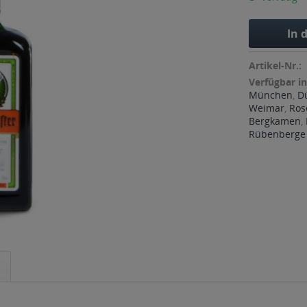
In 
Artikel-Nr.:
Verfügbar in
München
,
D
Weimar
,
Ros
Bergkamen
,
Rübenberge