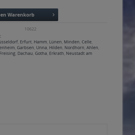
den
Warenkorb
10622
:
üsseldorf
,
Erfurt
,
Hamm
,
Lünen
,
Minden
,
Celle
,
enheim
,
Garbsen
,
Unna
,
Hilden
,
Nordhorn
,
Ahlen
,
Freising
,
Dachau
,
Gotha
,
Erkrath
,
Neustadt am