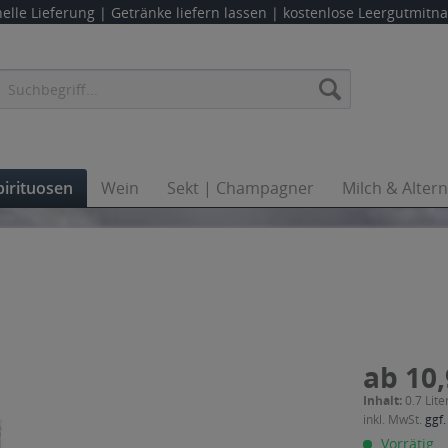
elle Lieferung |
Getränke liefern lassen
| kostenlose Leergutmit
pirituosen
Wein
Sekt | Champagner
Milch & Alter
ab 10,
Inhalt:
0.7 Lite
inkl. MwSt.
ggf.
Vorrätig