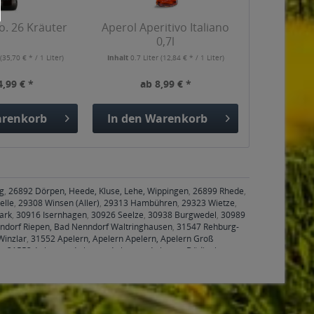
o. 26 Kräuter
Aperol Aperitivo Italiano
0,7l
r
(35,70 € * / 1 Liter)
Inhalt
0.7 Liter
(12,84 € * / 1 Liter)
4,99 € *
ab 8,99 € *
renkorb
In den
Warenkorb
g
,
26892 Dörpen, Heede, Kluse, Lehe, Wippingen
,
26899 Rhede
,
elle
,
29308 Winsen (Aller)
,
29313 Hambühren
,
29323 Wietze
,
ark
,
30916 Isernhagen
,
30926 Seelze
,
30938 Burgwedel
,
30989
ndorf Riepen, Bad Nenndorf Waltringhausen
,
31547 Rehburg-
Winzlar
,
31552 Apelern, Apelern Apelern, Apelern Groß
g
,
31553 Auhagen, Auhagen Auhagen, Auhagen Düdinghausen,
d Riehe
,
31556 Wölpinghausen, Wölpinghausen Bergkirchen,
hagen, Hagenburg Hagenburg
,
31559 Haste, Hohnhorst,
, Anemolter, Stolzenau Anemolter-Schinna, Schinna, Stolzenau
nghausen, Stadthagen Habichhorst-Blyinghausen, Blyinghausen,
rgdorf, Bückeburg Bückeburg, Bückeburg Cammer, Bückeburg