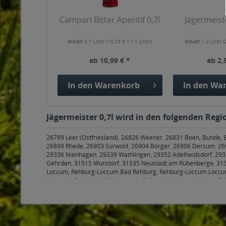
Campari Bitter Aperitif 0,7l
Jägermeiste
Inhalt
0.7 Liter
(15,70 € * / 1 Liter)
Inhalt
1.2 Liter
(
ab 10,99 € *
ab 2,
In den
Warenkorb
In den
War
Jägermeister 0,7l wird in den folgenden Regi
26789 Leer (Ostfriesland)
,
26826 Weener
,
26831 Boen, Bunde, 
26899 Rhede
,
26903 Surwold
,
26904 Börger
,
26906 Dersum
,
26
29336 Nienhagen
,
29339 Wathlingen
,
29352 Adelheidsdorf
,
293
Gehrden
,
31515 Wunstorf
,
31535 Neustadt am Rübenberge
,
315
Loccum, Rehburg-Loccum Bad Rehburg, Rehburg-Loccum Loccu
Hegesdorf, Apelern Kleinhegesdorf, Apelern Lyhren, Apelern R
Sachsenhagen, Sachsenhagen Nienbrügge, Sachsenhagen Sac
Wölpinghausen Schmalenbruch-Windhorn, Wölpinghausen Wie
Hohnhorst Hohnhorst, Hohnhorst Ohndorf, Hohnhorst Rehren A.
Diethe, Stolzenau Frestorf, Stolzenau Hibben, Stolzenau Holzha
Stadthagen Habichhorst-Blyinghausen, Habichhorst, Stadthag