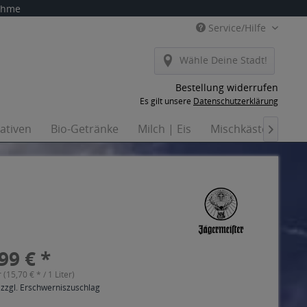
nahme
Service/Hilfe
Wähle Deine Stadt!
Bestellung widerrufen
Es gilt unsere
Datenschutzerklärung
nativen
Bio-Getränke
Milch | Eis
Mischkästen
Ha

99 € *
r (15,70 € * / 1 Liter)
 zzgl. Erschwerniszuschlag