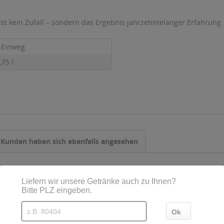
ist kein Zufall – sondern das Ergebnis jahrzehntelanger Erfahrung
- Einweg
,75 l
Kunden haben sich ebenfalls angesehen