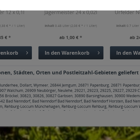
r 12 x 0,1l
Jägermeister 24 x 0,02l
Urfelder N
2,38 € * / 1 Liter)
Inhalt
0.48 Liter
(2,08 € * / 1 Liter)
Inhalt
0.7 Lite
85 € *
ab 1,00 € *
ab 2
enkorb
In den
Warenkorb
In den
Wa
onen, Städten, Orten und Postleitzahl-Gebieten geliefert
Bunderhee, Dollart, Wymeer
,
26844 Jemgum
,
26871 Papenburg
,
26871 Papenbur
907 Walchum
,
26909 Neubörger, Neulehe
,
29221, 29223, 29225, 29227, 29229 C
56 Bröckel
,
30823, 30826, 30827 Garbsen
,
30890 Barsinghausen
,
30900 Wedem
42 Bad Nenndorf, Bad Nenndorf Bad Nenndorf, Bad Nenndorf Horsten, Bad Nen
m, Rehburg-Loccum Münchehagen, Rehburg-Loccum Rehburg, Rehburg-Loccum 
einsdorf, Apelern Soldorf, Rodenberg, Rodenberg Algesdorf, Rodenberg Rodenber
hsenhagen
,
31555 Suthfeld, Suthfeld Helsinghausen, Suthfeld Kreuzriehe, Suthfel
denbrügge, Wölpinghausen Wölpinghausen
,
31558 Hagenburg, Hagenburg Alten
R.
,
31592 Stolzenau, Stolzenau Anemolter-Schinna, Stolzenau Anemolter-Schinna
usen, Stolze
,
31655 Stadthagen, Stadthagen Enzen, Stadthagen Habichhorst-Blyi
en Hobbensen, Stadthagen H
,
31675 Bückeburg, Bückeburg Achum, Bückeburg Be